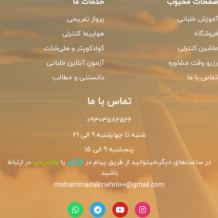
صفحات محبوب
خدمات ما
آموزش خلبانی
پرواز تفریحی
فروشگاه
هواپیما کنترلی
ماشین کنترلی
کوادکوپتر و هلی‌شات
رزرو وقت مشاوره
آزمون آنلاین خلبانی
تماس با ما
دانستنی و مطالب
تماس با ما
09303582526
شنبه تا چهارشنبه 9 الی 21
پنجشنبه 9 الی 15
در ساعت‌های دیگر،میتوانید از طریق پیام در
تلگرام
یا
واتس‌اپ
در ارتباط
باشید.
mohammadalimehri100@gmail.com