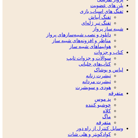
پلن های عضویت
تفنگ های اسباب بازی
تفنگ آبپاش
تفنگ تیر ژله‌ای
شبیه ساز پرواز
دانلود و نصب شبیه‌سازهای پرواز
مناظر و افزونه‌های شبیه ساز
هواپیماهای شبیه ساز
کتاب و جزوات
سوالات و جزوات تایپ
کتاب‌های خلبانی
لباس و پوشاک
تیشرت زنانه
تیشرت مردانه
هودی و سویشرت
متفرقه
پد موس
خوشبو کننده
کلاه
ماگ
متفرقه
وسایل کنترل از راه دور
کوادکوپتر و هلی شات