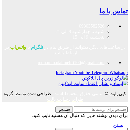
تماس با ما
09303582526
شنبه تا چهارشنبه 9 الی 21
پنجشنبه 9 الی 15
در ساعت‌های دیگر،میتوانید از طریق پیام در
تلگرام
یا
واتس‌اپ
در
ارتباط باشید.
mohammadalimehri100@gmail.com
Instagram
Youtube
Telegram
Whatsapp
کپی‌رایت
©
تمامی حقوق محفوظ است.
طراحی شده توسط گروه
طراحی سایت پالت
جستجو
برای دیدن نوشته هایی که دنبال آن هستید تایپ کنید.
بستن