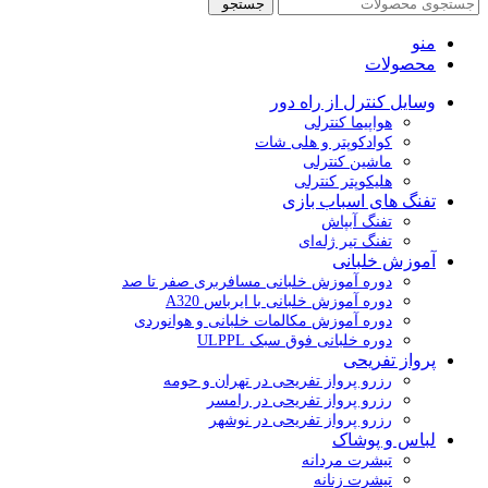
جستجو
منو
محصولات
وسایل کنترل از راه دور
هواپیما کنترلی
کوادکوپتر و هلی شات
ماشین کنترلی
هلیکوپتر کنترلی
تفنگ های اسباب بازی
تفنگ آبپاش
تفنگ تیر ژله‌ای
آموزش خلبانی
دوره آموزش خلبانی مسافربری صفر تا صد
دوره آموزش خلبانی با ایرباس A320
دوره آموزش مکالمات خلبانی و هوانوردی
دوره خلبانی فوق سبک ULPPL
پرواز تفریحی
رزرو پرواز تفریحی در تهران و حومه
رزرو پرواز تفریحی در رامسر
رزرو پرواز تفریحی در نوشهر
لباس و پوشاک
تیشرت مردانه
تیشرت زنانه