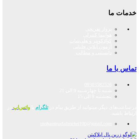
خدمات ما
پرواز تفریحی
هواپیما کنترلی
کوادکوپتر و هلی‌شات
آزمون آنلاین خلبانی
دانستنی و مطالب
تماس با ما
09303582526
شنبه تا چهارشنبه 9 الی 21
پنجشنبه 9 الی 15
در ساعت‌های دیگر،میتوانید از طریق پیام در
تلگرام
یا
واتس‌اپ
در
ارتباط باشید.
mohammadalimehri100@gmail.com