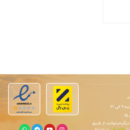
0
لی 21
یگر،میتوانید از طریق
یا
واتس‌اپ
در ارتباط