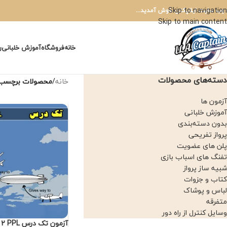
Skip to navigation
 وب سایت ایلاپکتن خوش آمدید...
Skip to main content
خانه
فروشگاه
آموزش خلبانی
ر
دسته‌های محصولات
خانه
/
محصولات برچسب خورده “آزم
آزمون ها
آموزش خلبانی
بدون دسته‌بندی
پرواز تفریحی
پلن های عضویت
تفنگ های اسباب بازی
شبیه ساز پرواز
کتاب و جزوات
لباس و پوشاک
متفرقه
وسایل کنترل از راه دور
آزمون تک درس Annex 2 PPL