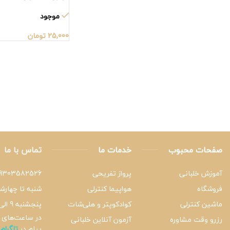
موجود
25,000
تومان
صفحات محبوب
خدمات ما
تماس با ما
آموزش خلبانی
پرواز تفریحی
9303582526
فروشگاه
هواپیما کنترلی
شنبه تا چهارشنبه 9 ا
ماشین کنترلی
کوادکوپتر و هلی‌شات
پنجشنبه 9 الی 15
در ساعت‌های د
رزرو وقت مشاوره
آزمون آنلاین خلبانی
پیام در
تلگرام