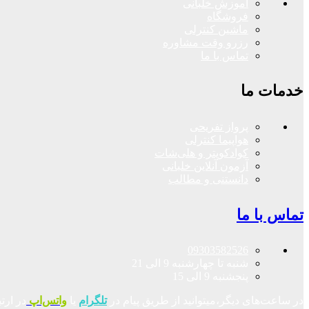
آموزش خلبانی
فروشگاه
ماشین کنترلی
رزرو وقت مشاوره
تماس با ما
خدمات ما
پرواز تفریحی
هواپیما کنترلی
کوادکوپتر و هلی‌شات
آزمون آنلاین خلبانی
دانستنی و مطالب
تماس با ما
09303582526
شنبه تا چهارشنبه 9 الی 21
پنجشنبه 9 الی 15
در ساعت‌های دیگر،میتوانید از طریق پیام در
تلگرام
یا
واتس‌اپ
در ارت