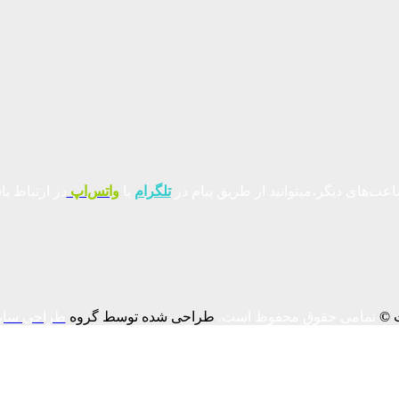
عت‌های دیگر،میتوانید از طریق پیام در
تلگرام
یا
واتس‌اپ
در ارتباط با
ت
©
تمامی حقوق محفوظ است.
طراحی شده توسط گروه
طراحی سای