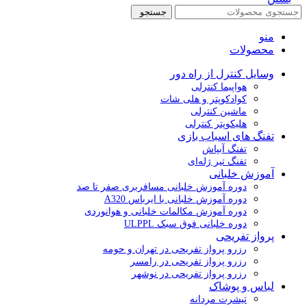
جستجو
منو
محصولات
وسایل کنترل از راه دور
هواپیما کنترلی
کوادکوپتر و هلی شات
ماشین کنترلی
هلیکوپتر کنترلی
تفنگ های اسباب بازی
تفنگ آبپاش
تفنگ تیر ژله‌ای
آموزش خلبانی
دوره آموزش خلبانی مسافربری صفر تا صد
دوره آموزش خلبانی با ایرباس A320
دوره آموزش مکالمات خلبانی و هوانوردی
دوره خلبانی فوق سبک ULPPL
پرواز تفریحی
رزرو پرواز تفریحی در تهران و حومه
رزرو پرواز تفریحی در رامسر
رزرو پرواز تفریحی در نوشهر
لباس و پوشاک
تیشرت مردانه