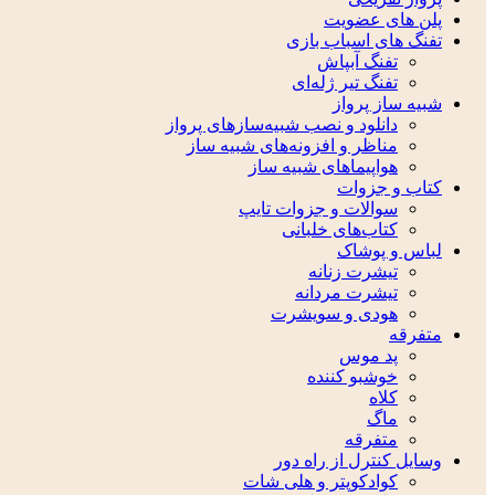
پلن های عضویت
تفنگ های اسباب بازی
تفنگ آبپاش
تفنگ تیر ژله‌ای
شبیه ساز پرواز
دانلود و نصب شبیه‌سازهای پرواز
مناظر و افزونه‌های شبیه ساز
هواپیماهای شبیه ساز
کتاب و جزوات
سوالات و جزوات تایپ
کتاب‌های خلبانی
لباس و پوشاک
تیشرت زنانه
تیشرت مردانه
هودی و سویشرت
متفرقه
پد موس
خوشبو کننده
کلاه
ماگ
متفرقه
وسایل کنترل از راه دور
کوادکوپتر و هلی شات