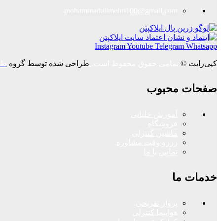
mohammadalimehri100@gmail.com
Instagram
Youtube
Telegram
Whatsapp
کپی‌رایت ©
تمامی حقوق محفوظ است.
طراحی شده توسط گروه
طر
صفحات محبوب
آموزش خلبانی
فروشگاه
ماشین کنترلی
رزرو وقت مشاوره
تماس با ما
خدمات ما
پرواز تفریحی
هواپیما کنترلی