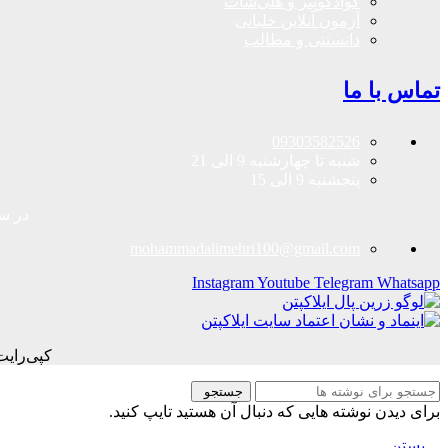
کوادکوپتر و هلی‌شات
آزمون آنلاین خلبانی
دانستنی و مطالب
تماس با ما
09303582526
شنبه تا چهارشنبه 9 الی 21
پنجشنبه 9 الی 15
در سا
mohammadalimehri100@gmail.com
Instagram
Youtube
Telegram
Whatsapp
کپی‌رای
جستجو
برای دیدن نوشته هایی که دنبال آن هستید تایپ کنید.
بستن