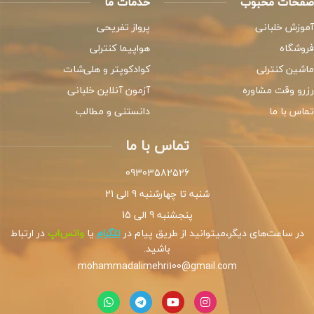
صفحات محبوب
خدمات ما
آموزش خلبانی
پرواز تفریحی
فروشگاه
هواپیما کنترلی
ماشین کنترلی
کوادکوپتر و هلی‌شات
رزرو وقت مشاوره
آزمون آنلاین خلبانی
تماس با ما
دانستنی و مطالب
تماس با ما
09303582526
شنبه تا چهارشنبه 9 الی 21
پنجشنبه 9 الی 15
در ساعت‌های دیگر،میتوانید از طریق پیام در
تلگرام
یا
واتس‌اپ
در ارتباط
باشید.
mohammadalimehri100@gmail.com