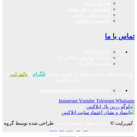
هواپیما کنترلی
کوادکوپتر و هلی‌شات
آزمون آنلاین خلبانی
دانستنی و مطالب
تماس با ما
09303582526
شنبه تا چهارشنبه 9 الی 21
پنجشنبه 9 الی 15
در ساعت‌های دیگر،میتوانید از طریق پیام در
تلگرام
یا
واتس‌اپ
در
ارتباط باشید.
mohammadalimehri100@gmail.com
Instagram
Youtube
Telegram
Whatsapp
کپی‌رایت
©
تمامی حقوق محفوظ است.
طراحی شده توسط گروه
طراحی سایت پالت