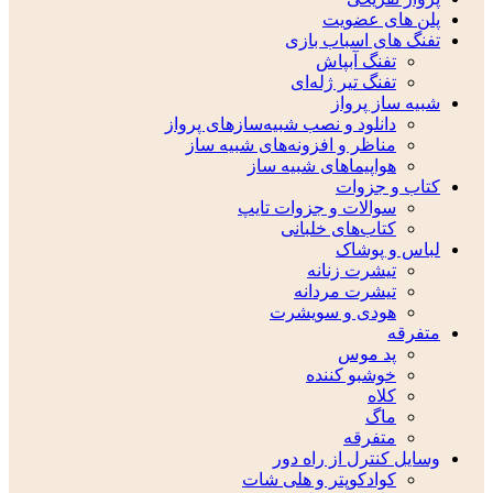
پلن های عضویت
تفنگ های اسباب بازی
تفنگ آبپاش
تفنگ تیر ژله‌ای
شبیه ساز پرواز
دانلود و نصب شبیه‌سازهای پرواز
مناظر و افزونه‌های شبیه ساز
هواپیماهای شبیه ساز
کتاب و جزوات
سوالات و جزوات تایپ
کتاب‌های خلبانی
لباس و پوشاک
تیشرت زنانه
تیشرت مردانه
هودی و سویشرت
متفرقه
پد موس
خوشبو کننده
کلاه
ماگ
متفرقه
وسایل کنترل از راه دور
کوادکوپتر و هلی شات