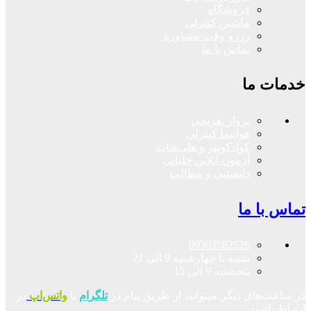
فروشگاه
ماشین کنترلی
رزرو وقت مشاوره
تماس با ما
خدمات ما
پرواز تفریحی
هواپیما کنترلی
کوادکوپتر و هلی‌شات
آزمون آنلاین خلبانی
دانستنی و مطالب
تماس با ما
09303582526
شنبه تا چهارشنبه 9 الی 21
پنجشنبه 9 الی 15
در ساعت‌های دیگر،میتوانید از طریق پیام در
تلگرام
یا
واتس‌اپ
در
ارتباط باشید.