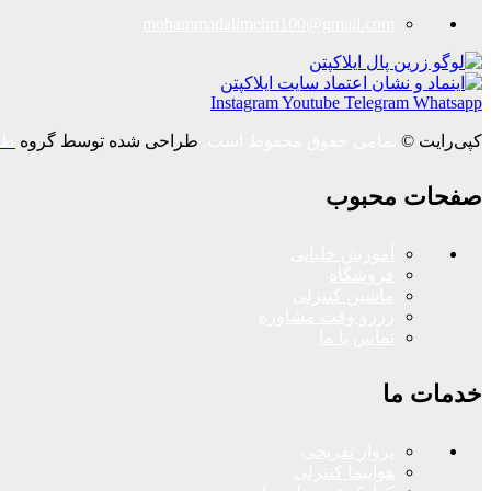
mohammadalimehri100@gmail.com
Instagram
Youtube
Telegram
Whatsapp
کپی‌رایت ©
تمامی حقوق محفوظ است.
طراحی شده توسط گروه
طر
صفحات محبوب
آموزش خلبانی
فروشگاه
ماشین کنترلی
رزرو وقت مشاوره
تماس با ما
خدمات ما
پرواز تفریحی
هواپیما کنترلی