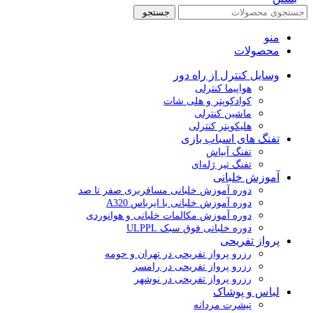
جستجو
منو
محصولات
وسایل کنترل از راه دور
هواپیما کنترلی
کوادکوپتر و هلی شات
ماشین کنترلی
هلیکوپتر کنترلی
تفنگ های اسباب بازی
تفنگ آبپاش
تفنگ تیر ژله‌ای
آموزش خلبانی
دوره آموزش خلبانی مسافربری صفر تا صد
دوره آموزش خلبانی با ایرباس A320
دوره آموزش مکالمات خلبانی و هوانوردی
دوره خلبانی فوق سبک ULPPL
پرواز تفریحی
رزرو پرواز تفریحی در تهران و حومه
رزرو پرواز تفریحی در رامسر
رزرو پرواز تفریحی در نوشهر
لباس و پوشاک
تیشرت مردانه