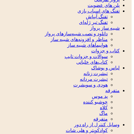
پلن های عضویت
تفنگ های اسباب بازی
تفنگ آبپاش
تفنگ تیر ژله‌ای
شبیه ساز پرواز
دانلود و نصب شبیه‌سازهای پرواز
مناظر و افزونه‌های شبیه ساز
هواپیماهای شبیه ساز
کتاب و جزوات
سوالات و جزوات تایپ
کتاب‌های خلبانی
لباس و پوشاک
تیشرت زنانه
تیشرت مردانه
هودی و سویشرت
متفرقه
پد موس
خوشبو کننده
کلاه
ماگ
متفرقه
وسایل کنترل از راه دور
کوادکوپتر و هلی شات