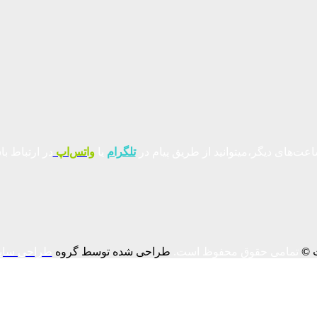
عت‌های دیگر،میتوانید از طریق پیام در
تلگرام
یا
واتس‌اپ
در ارتباط با
ت
©
تمامی حقوق محفوظ است.
طراحی شده توسط گروه
طراحی سای