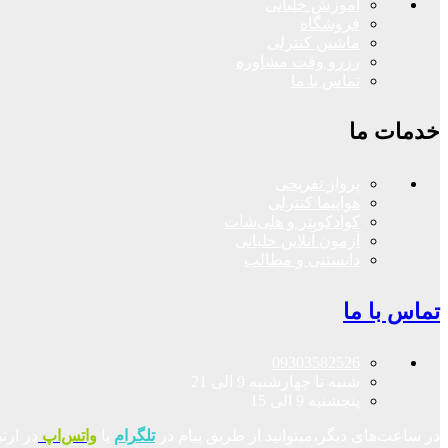
آموزش خلبانی
فروشگاه
ماشین کنترلی
رزرو وقت مشاوره
تماس با ما
خدمات ما
پرواز تفریحی
هواپیما کنترلی
کوادکوپتر و هلی‌شات
آزمون آنلاین خلبانی
دانستنی و مطالب
تماس با ما
09303582526
شنبه تا چهارشنبه 9 الی 21
پنجشنبه 9 الی 15
در ساعت‌های دیگر،میتوانید از طریق پیام در
تلگرام
یا
واتس‌اپ
در ارت