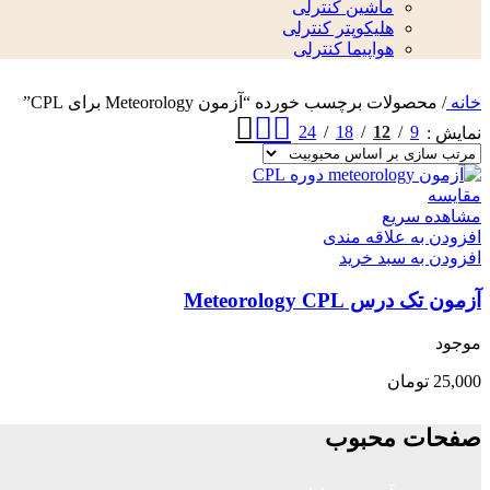
ماشین کنترلی
هلیکوپتر کنترلی
هواپیما کنترلی
خانه
/
محصولات برچسب خورده “آزمون Meteorology برای CPL”
24
18
12
9
نمایش
مقایسه
مشاهده سریع
افزودن به علاقه مندی
افزودن به سبد خرید
آزمون تک درس Meteorology CPL
موجود
25,000
تومان
صفحات محبوب