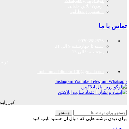
کوادکوپتر و هلی‌شات
آزمون آنلاین خلبانی
دانستنی و مطالب
تماس با ما
09303582526
شنبه تا چهارشنبه 9 الی 21
پنجشنبه 9 الی 15
در سا
mohammadalimehri100@gmail.com
Instagram
Youtube
Telegram
Whatsapp
کپی‌رای
جستجو
برای دیدن نوشته هایی که دنبال آن هستید تایپ کنید.
بستن