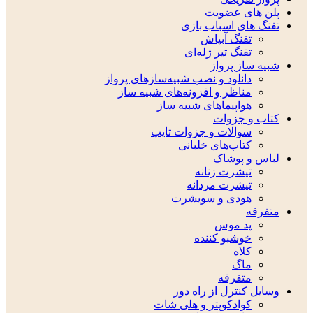
پلن های عضویت
تفنگ های اسباب بازی
تفنگ آبپاش
تفنگ تیر ژله‌ای
شبیه ساز پرواز
دانلود و نصب شبیه‌سازهای پرواز
مناظر و افزونه‌های شبیه ساز
هواپیماهای شبیه ساز
کتاب و جزوات
سوالات و جزوات تایپ
کتاب‌های خلبانی
لباس و پوشاک
تیشرت زنانه
تیشرت مردانه
هودی و سویشرت
متفرقه
پد موس
خوشبو کننده
کلاه
ماگ
متفرقه
وسایل کنترل از راه دور
کوادکوپتر و هلی شات