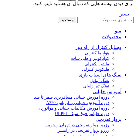
برای دیدن نوشته هایی که دنبال آن هستید تایپ کنید.
بستن
جستجو
منو
محصولات
وسایل کنترل از راه دور
هواپیما کنترلی
کوادکوپتر و هلی شات
ماشین کنترلی
هلیکوپتر کنترلی
تفنگ های اسباب بازی
تفنگ آبپاش
تفنگ تیر ژله‌ای
آموزش خلبانی
دوره آموزش خلبانی مسافربری صفر تا صد
دوره آموزش خلبانی با ایرباس A320
دوره آموزش مکالمات خلبانی و هوانوردی
دوره خلبانی فوق سبک ULPPL
پرواز تفریحی
رزرو پرواز تفریحی در تهران و حومه
رزرو پرواز تفریحی در رامسر
رزرو پرواز تفریحی در نوشهر