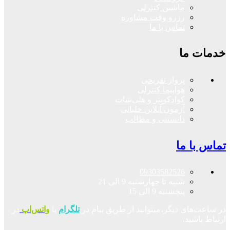
ماشین کنترلی
رزرو وقت مشاوره
تماس با ما
خدمات ما
پرواز تفریحی
هواپیما کنترلی
کوادکوپتر و هلی‌شات
آزمون آنلاین خلبانی
دانستنی و مطالب
تماس با ما
09303582526
شنبه تا چهارشنبه 9 الی 21
پنجشنبه 9 الی 15
در ساعت‌های دیگر،میتوانید از طریق پیام در
تلگرام
یا
واتس‌اپ
در
ارتباط باشید.