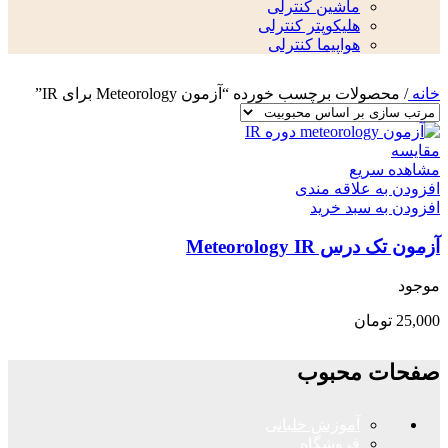
ماشین کنترلی
هلیکوپتر کنترلی
هواپیما کنترلی
خانه
/
محصولات برچسب خورده “آزمون Meteorology برای IR”
مقایسه
مشاهده سریع
افزودن به علاقه مندی
افزودن به سبد خرید
آزمون تک درس Meteorology IR
موجود
25,000
تومان
صفحات محبوب
آموزش خلبانی
فروشگاه