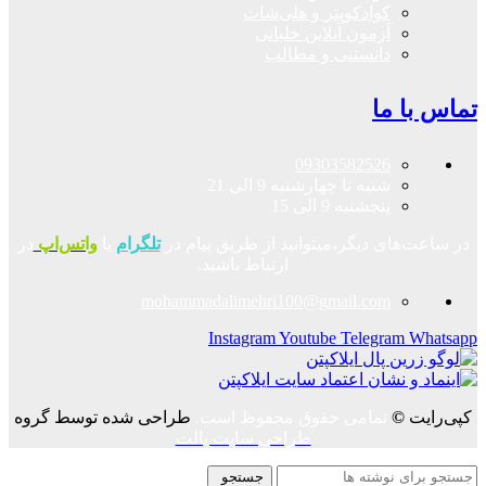
کوادکوپتر و هلی‌شات
آزمون آنلاین خلبانی
دانستنی و مطالب
تماس با ما
09303582526
شنبه تا چهارشنبه 9 الی 21
پنجشنبه 9 الی 15
در ساعت‌های دیگر،میتوانید از طریق پیام در
تلگرام
یا
واتس‌اپ
در
ارتباط باشید.
mohammadalimehri100@gmail.com
Instagram
Youtube
Telegram
Whatsapp
کپی‌رایت
©
تمامی حقوق محفوظ است.
طراحی شده توسط گروه
طراحی سایت پالت
جستجو