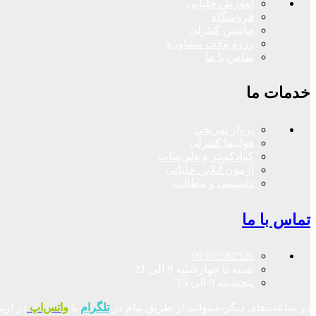
آموزش خلبانی
فروشگاه
ماشین کنترلی
رزرو وقت مشاوره
تماس با ما
خدمات ما
پرواز تفریحی
هواپیما کنترلی
کوادکوپتر و هلی‌شات
آزمون آنلاین خلبانی
دانستنی و مطالب
تماس با ما
09303582526
شنبه تا چهارشنبه 9 الی 21
پنجشنبه 9 الی 15
در ساعت‌های دیگر،میتوانید از طریق پیام در
تلگرام
یا
واتس‌اپ
در ارت