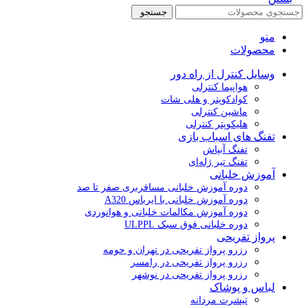
جستجو
منو
محصولات
وسایل کنترل از راه دور
هواپیما کنترلی
کوادکوپتر و هلی شات
ماشین کنترلی
هلیکوپتر کنترلی
تفنگ های اسباب بازی
تفنگ آبپاش
تفنگ تیر ژله‌ای
آموزش خلبانی
دوره آموزش خلبانی مسافربری صفر تا صد
دوره آموزش خلبانی با ایرباس A320
دوره آموزش مکالمات خلبانی و هوانوردی
دوره خلبانی فوق سبک ULPPL
پرواز تفریحی
رزرو پرواز تفریحی در تهران و حومه
رزرو پرواز تفریحی در رامسر
رزرو پرواز تفریحی در نوشهر
لباس و پوشاک
تیشرت مردانه