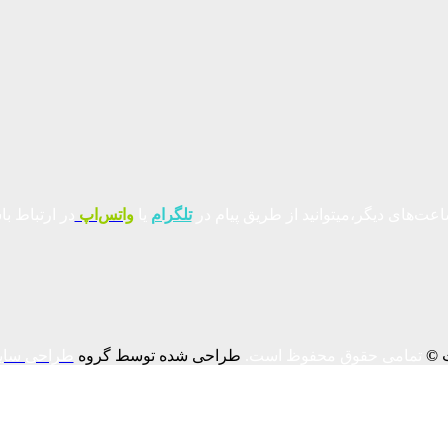
عت‌های دیگر،میتوانید از طریق پیام در
تلگرام
یا
واتس‌اپ
در ارتباط با
ت
©
تمامی حقوق محفوظ است.
طراحی شده توسط گروه
طراحی سای