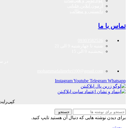
کوادکوپتر و هلی‌شات
آزمون آنلاین خلبانی
دانستنی و مطالب
تماس با ما
09303582526
شنبه تا چهارشنبه 9 الی 21
پنجشنبه 9 الی 15
در سا
mohammadalimehri100@gmail.com
Instagram
Youtube
Telegram
Whatsapp
کپی‌رای
جستجو
برای دیدن نوشته هایی که دنبال آن هستید تایپ کنید.
بستن