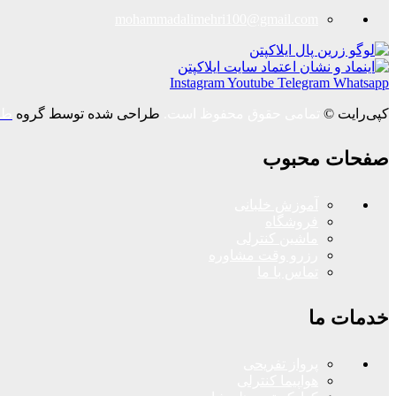
mohammadalimehri100@gmail.com
Instagram
Youtube
Telegram
Whatsapp
کپی‌رایت ©
تمامی حقوق محفوظ است.
طراحی شده توسط گروه
طر
صفحات محبوب
آموزش خلبانی
فروشگاه
ماشین کنترلی
رزرو وقت مشاوره
تماس با ما
خدمات ما
پرواز تفریحی
هواپیما کنترلی