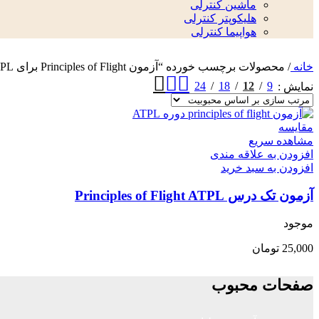
ماشین کنترلی
هلیکوپتر کنترلی
هواپیما کنترلی
خانه
/
محصولات برچسب خورده “آزمون Principles of Flight برای ATPL”
24
18
12
9
نمایش
مقایسه
مشاهده سریع
افزودن به علاقه مندی
افزودن به سبد خرید
آزمون تک درس Principles of Flight ATPL
موجود
25,000
تومان
صفحات محبوب