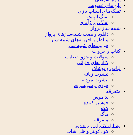
پلن های عضویت
تفنگ های اسباب بازی
تفنگ آبپاش
تفنگ تیر ژله‌ای
شبیه ساز پرواز
دانلود و نصب شبیه‌سازهای پرواز
مناظر و افزونه‌های شبیه ساز
هواپیماهای شبیه ساز
کتاب و جزوات
سوالات و جزوات تایپ
کتاب‌های خلبانی
لباس و پوشاک
تیشرت زنانه
تیشرت مردانه
هودی و سویشرت
متفرقه
پد موس
خوشبو کننده
کلاه
ماگ
متفرقه
وسایل کنترل از راه دور
کوادکوپتر و هلی شات