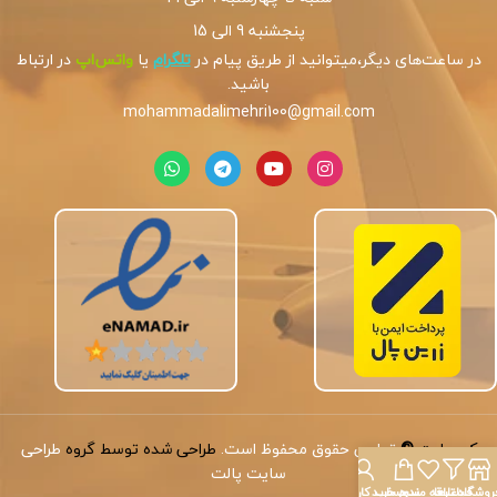
پنجشنبه 9 الی 15
در ساعت‌های دیگر،میتوانید از طریق پیام در
تلگرام
یا
واتس‌اپ
در ارتباط
باشید.
mohammadalimehri100@gmail.com
کپی‌رایت
©
تمامی حقوق محفوظ است.
طراحی شده توسط گروه
طراحی
سایت پالت
روشگاه
فیلترها
علاقه مندی
سبد خرید
حساب کاربری من