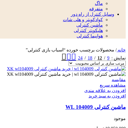
ماگ
متفرقه
وسایل کنترل از راه دور
کوادکوپتر و هلی شات
ماشین کنترلی
هلیکوپتر کنترلی
هواپیما کنترلی
خانه
/
محصولات برچسب خورده “اسباب بازی کنترلی”
24
18
12
9
نمایش
مقایسه
مشاهده سریع
افزودن به علاقه مندی
افزودن به سبد خرید
ماشین کنترلی WL 104009
موجود