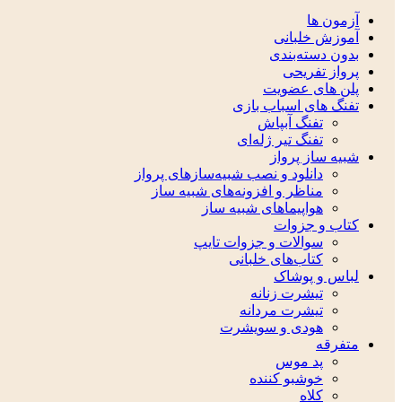
آزمون ها
آموزش خلبانی
بدون دسته‌بندی
پرواز تفریحی
پلن های عضویت
تفنگ های اسباب بازی
تفنگ آبپاش
تفنگ تیر ژله‌ای
شبیه ساز پرواز
دانلود و نصب شبیه‌سازهای پرواز
مناظر و افزونه‌های شبیه ساز
هواپیماهای شبیه ساز
کتاب و جزوات
سوالات و جزوات تایپ
کتاب‌های خلبانی
لباس و پوشاک
تیشرت زنانه
تیشرت مردانه
هودی و سویشرت
متفرقه
پد موس
خوشبو کننده
کلاه