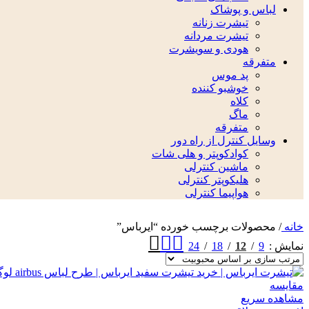
لباس و پوشاک
تیشرت زنانه
تیشرت مردانه
هودی و سویشرت
متفرقه
پد موس
خوشبو کننده
کلاه
ماگ
متفرقه
وسایل کنترل از راه دور
کوادکوپتر و هلی شات
ماشین کنترلی
هلیکوپتر کنترلی
هواپیما کنترلی
خانه
/
محصولات برچسب خورده “ایرباس”
24
18
12
9
نمایش
مقایسه
مشاهده سریع