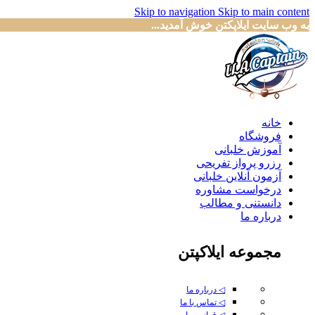
Skip to navigation
Skip to main content
به وب سایت ایلاپکتن خوش آمدید...
خانه
فروشگاه
آموزش خلبانی
رزرو پرواز تفریحی
آزمون آنلاین خلبانی
درخواست مشاوره
دانستنی و مطالب
درباره ما
مجموعه ایلاکپتن
◁ درباره ما
◁ تماس با ما
◁ قوانین ما