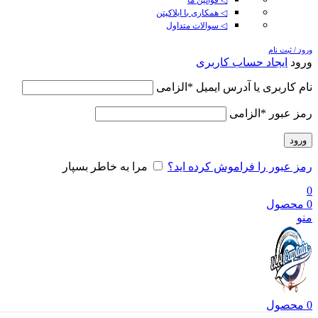
◁ همکاری با ایلاکپتن
◁ سوالات متداول
ورود / ثبت نام
ورود
ایجاد حساب کاربری
نام کاربری یا آدرس ایمیل
*
الزامی
رمز عبور
*
الزامی
ورود
رمز عبور را فراموش کرده اید؟
مرا به خاطر بسپار
0
0
محصول
منو
0
محصول