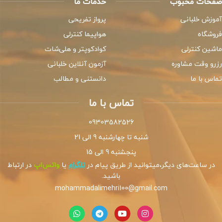
صفحات محبوب
خدمات ما
آموزش خلبانی
پرواز تفریحی
فروشگاه
هواپیما کنترلی
ماشین کنترلی
کوادکوپتر و هلی‌شات
رزرو وقت مشاوره
آزمون آنلاین خلبانی
تماس با ما
دانستنی و مطالب
تماس با ما
09303582526
شنبه تا چهارشنبه 9 الی 21
پنجشنبه 9 الی 15
در ساعت‌های دیگر،میتوانید از طریق پیام در
تلگرام
یا
واتس‌اپ
در ارتباط
باشید.
mohammadalimehri100@gmail.com