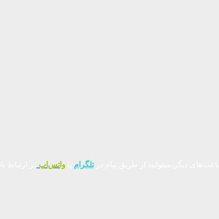
عت‌های دیگر،میتوانید از طریق پیام در
تلگرام
یا
واتس‌اپ
در ارتباط با