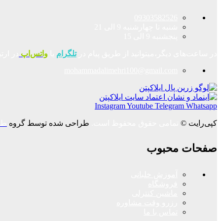
09303582526
شنبه تا چهارشنبه 9 الی 21
پنجشنبه 9 الی 15
در ساعت‌های دیگر،میتوانید از طریق پیام در
تلگرام
یا
واتس‌اپ
در ارت
mohammadalimehri100@gmail.com
Instagram
Youtube
Telegram
Whatsapp
کپی‌رایت ©
تمامی حقوق محفوظ است.
طراحی شده توسط گروه
طر
صفحات محبوب
آموزش خلبانی
فروشگاه
ماشین کنترلی
رزرو وقت مشاوره
تماس با ما