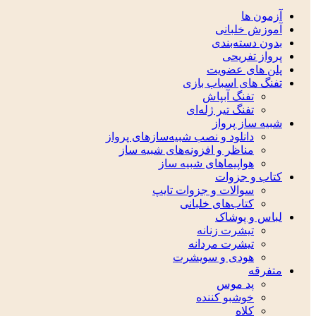
آزمون ها
آموزش خلبانی
بدون دسته‌بندی
پرواز تفریحی
پلن های عضویت
تفنگ های اسباب بازی
تفنگ آبپاش
تفنگ تیر ژله‌ای
شبیه ساز پرواز
دانلود و نصب شبیه‌سازهای پرواز
مناظر و افزونه‌های شبیه ساز
هواپیماهای شبیه ساز
کتاب و جزوات
سوالات و جزوات تایپ
کتاب‌های خلبانی
لباس و پوشاک
تیشرت زنانه
تیشرت مردانه
هودی و سویشرت
متفرقه
پد موس
خوشبو کننده
کلاه