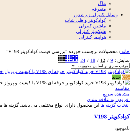
ماگ
متفرقه
وسایل کنترل از راه دور
کوادکوپتر و هلی شات
ماشین کنترلی
هلیکوپتر کنترلی
هواپیما کنترلی
خانه
/
محصولات برچسب خورده “بررسی قیمت کوادکوپتر V198”
24
18
12
9
نمایش
-6%
جدید
مقایسه
مشاهده سریع
افزودن به علاقه مندی
انتخاب گزینه ها
این محصول دارای انواع مختلفی می باشد. گزینه ه
کوادکوپتر V198
ناموجود