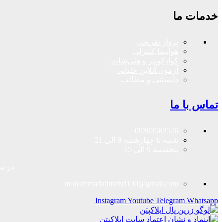
خدمات ما
پرواز تفریحی
هواپیما کنترلی
کوادکوپتر و هلی‌شات
آزمون آنلاین خلبانی
دانستنی و مطالب
تماس با ما
09303582526
شنبه تا چهارشنبه 9 الی 21
پنجشنبه 9 الی 15
در سا
mohammadalimehri100@gmail.com
Instagram
Youtube
Telegram
Whatsapp