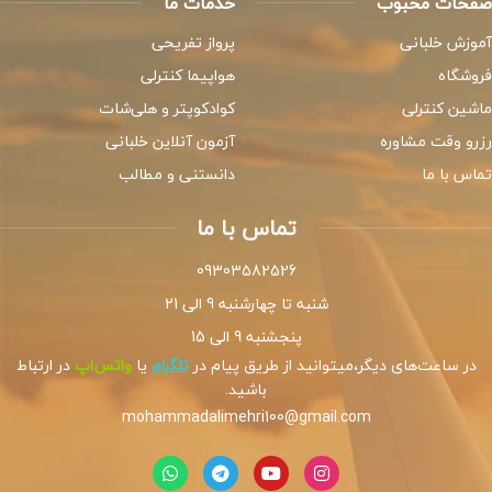
صفحات محبوب
خدمات ما
آموزش خلبانی
پرواز تفریحی
فروشگاه
هواپیما کنترلی
ماشین کنترلی
کوادکوپتر و هلی‌شات
رزرو وقت مشاوره
آزمون آنلاین خلبانی
تماس با ما
دانستنی و مطالب
تماس با ما
09303582526
شنبه تا چهارشنبه 9 الی 21
پنجشنبه 9 الی 15
در ساعت‌های دیگر،میتوانید از طریق پیام در
تلگرام
یا
واتس‌اپ
در ارتباط
باشید.
mohammadalimehri100@gmail.com