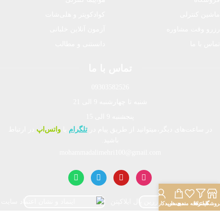
ماشین کنترلی
کوادکوپتر و هلی‌شات
رزرو وقت مشاوره
آزمون آنلاین خلبانی
تماس با ما
دانستنی و مطالب
تماس با ما
09303582526
شنبه تا چهارشنبه 9 الی 21
پنجشنبه 9 الی 15
در ساعت‌های دیگر،میتوانید از طریق پیام در
تلگرام
یا
واتس‌اپ
در ارتباط
باشید.
mohammadalimehri100@gmail.com
روشگاه
فیلترها
علاقه مندی
سبد خرید
حساب کاربری من