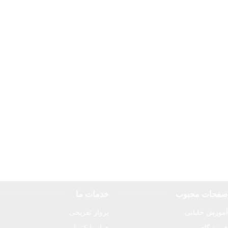
صفحات محبوب
خدمات ما
آموزش خلبانی
پرواز تفریحی
فروشگاه
هواپیما کنترلی