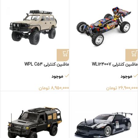
ماشین کنترلی WL124007
ماشین کنترلی WPL C54
موجود
موجود
26,900,000
تومان
8,950,000
تومان