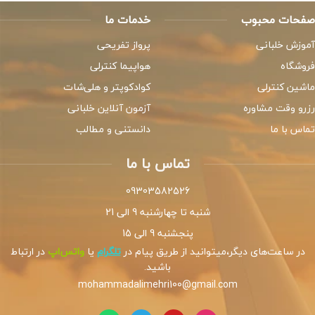
صفحات محبوب
خدمات ما
آموزش خلبانی
پرواز تفریحی
فروشگاه
هواپیما کنترلی
ماشین کنترلی
کوادکوپتر و هلی‌شات
رزرو وقت مشاوره
آزمون آنلاین خلبانی
تماس با ما
دانستنی و مطالب
تماس با ما
09303582526
شنبه تا چهارشنبه 9 الی 21
پنجشنبه 9 الی 15
در ساعت‌های دیگر،میتوانید از طریق پیام در
تلگرام
یا
واتس‌اپ
در ارتباط
باشید.
mohammadalimehri100@gmail.com