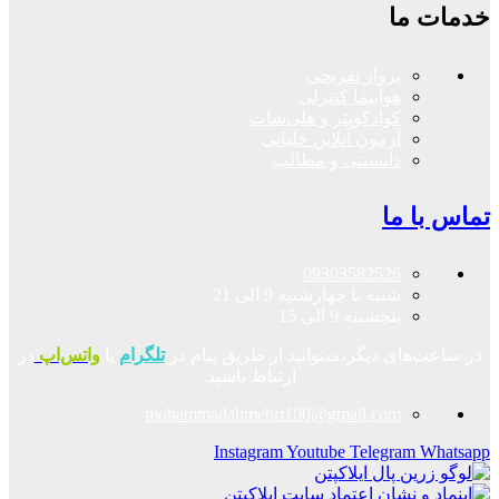
خدمات ما
پرواز تفریحی
هواپیما کنترلی
کوادکوپتر و هلی‌شات
آزمون آنلاین خلبانی
دانستنی و مطالب
تماس با ما
09303582526
شنبه تا چهارشنبه 9 الی 21
پنجشنبه 9 الی 15
در ساعت‌های دیگر،میتوانید از طریق پیام در
تلگرام
یا
واتس‌اپ
در
ارتباط باشید.
mohammadalimehri100@gmail.com
Instagram
Youtube
Telegram
Whatsapp