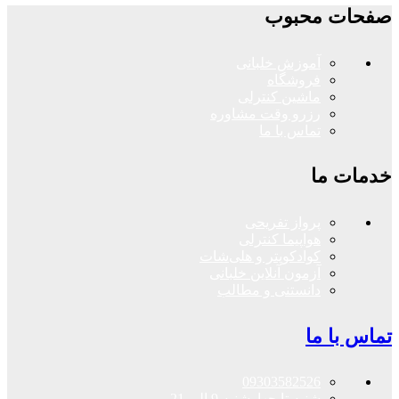
صفحات محبوب
آموزش خلبانی
فروشگاه
ماشین کنترلی
رزرو وقت مشاوره
تماس با ما
خدمات ما
پرواز تفریحی
هواپیما کنترلی
کوادکوپتر و هلی‌شات
آزمون آنلاین خلبانی
دانستنی و مطالب
تماس با ما
09303582526
شنبه تا چهارشنبه 9 الی 21