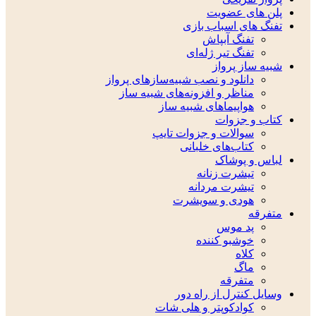
پلن های عضویت
تفنگ های اسباب بازی
تفنگ آبپاش
تفنگ تیر ژله‌ای
شبیه ساز پرواز
دانلود و نصب شبیه‌سازهای پرواز
مناظر و افزونه‌های شبیه ساز
هواپیماهای شبیه ساز
کتاب و جزوات
سوالات و جزوات تایپ
کتاب‌های خلبانی
لباس و پوشاک
تیشرت زنانه
تیشرت مردانه
هودی و سویشرت
متفرقه
پد موس
خوشبو کننده
کلاه
ماگ
متفرقه
وسایل کنترل از راه دور
کوادکوپتر و هلی شات