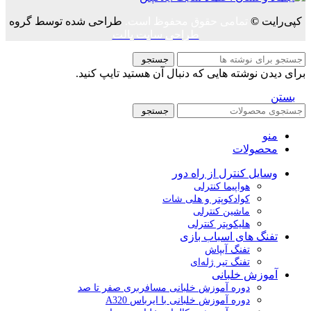
کپی‌رایت
©
تمامی حقوق محفوظ است.
طراحی شده توسط گروه
طراحی سایت پالت
جستجو
برای دیدن نوشته هایی که دنبال آن هستید تایپ کنید.
بستن
جستجو
منو
محصولات
وسایل کنترل از راه دور
هواپیما کنترلی
کوادکوپتر و هلی شات
ماشین کنترلی
هلیکوپتر کنترلی
تفنگ های اسباب بازی
تفنگ آبپاش
تفنگ تیر ژله‌ای
آموزش خلبانی
دوره آموزش خلبانی مسافربری صفر تا صد
دوره آموزش خلبانی با ایرباس A320