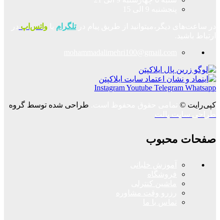
پنجشنبه 9 الی 15
در ساعت‌های دیگر،میتوانید از طریق پیام در
تلگرام
یا
واتس‌اپ
در
ارتباط باشید.
mohammadalimehri100@gmail.com
Instagram
Youtube
Telegram
Whatsapp
کپی‌رایت ©
تمامی حقوق محفوظ است.
طراحی شده توسط گروه
طراحی سایت پالت
صفحات محبوب
آموزش خلبانی
فروشگاه
ماشین کنترلی
رزرو وقت مشاوره
تماس با ما