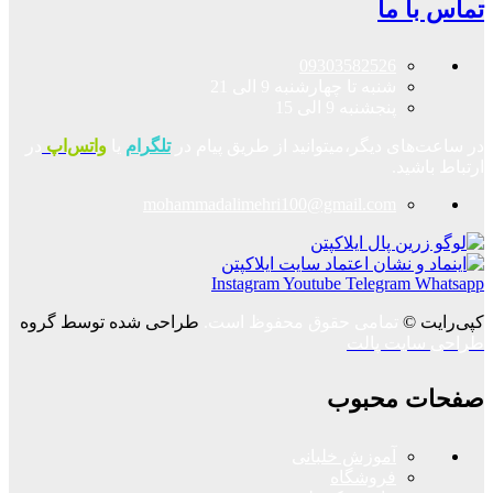
تماس با ما
09303582526
شنبه تا چهارشنبه 9 الی 21
پنجشنبه 9 الی 15
در ساعت‌های دیگر،میتوانید از طریق پیام در
تلگرام
یا
واتس‌اپ
در
ارتباط باشید.
mohammadalimehri100@gmail.com
Instagram
Youtube
Telegram
Whatsapp
کپی‌رایت ©
تمامی حقوق محفوظ است.
طراحی شده توسط گروه
طراحی سایت پالت
صفحات محبوب
آموزش خلبانی
فروشگاه