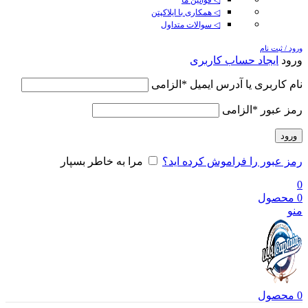
◁ همکاری با ایلاکپتن
◁ سوالات متداول
ورود / ثبت نام
ورود
ایجاد حساب کاربری
نام کاربری یا آدرس ایمیل
*
الزامی
رمز عبور
*
الزامی
ورود
رمز عبور را فراموش کرده اید؟
مرا به خاطر بسپار
0
0
محصول
منو
0
محصول