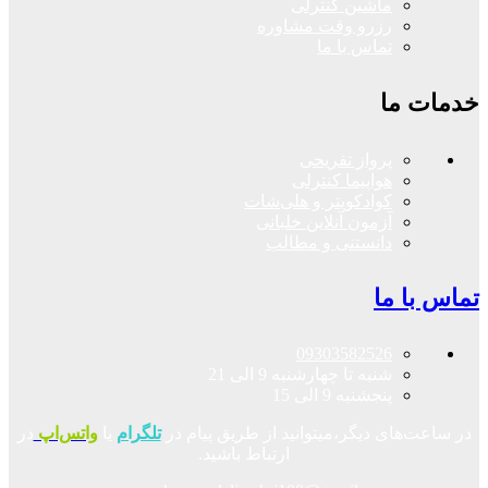
ماشین کنترلی
رزرو وقت مشاوره
تماس با ما
خدمات ما
پرواز تفریحی
هواپیما کنترلی
کوادکوپتر و هلی‌شات
آزمون آنلاین خلبانی
دانستنی و مطالب
تماس با ما
09303582526
شنبه تا چهارشنبه 9 الی 21
پنجشنبه 9 الی 15
در ساعت‌های دیگر،میتوانید از طریق پیام در
تلگرام
یا
واتس‌اپ
در
ارتباط باشید.