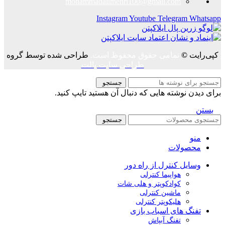
mohammadalimehri100@gmail.com
Instagram
Youtube
Telegram
Whatsapp
کپی‌رایت
©
تمامی حقوق محفوظ است.
طراحی شده توسط گروه
طراحی سایت پالت
جستجو
برای دیدن نوشته هایی که دنبال آن هستید تایپ کنید.
بستن
جستجو
منو
محصولات
وسایل کنترل از راه دور
هواپیما کنترلی
کوادکوپتر و هلی شات
ماشین کنترلی
هلیکوپتر کنترلی
تفنگ های اسباب بازی
تفنگ آبپاش