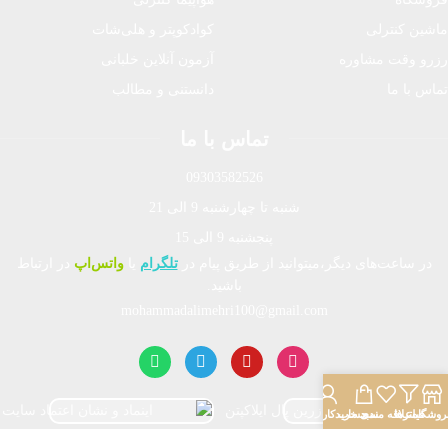
ماشین کنترلی
کوادکوپتر و هلی‌شات
رزرو وقت مشاوره
آزمون آنلاین خلبانی
تماس با ما
دانستنی و مطالب
تماس با ما
09303582526
شنبه تا چهارشنبه 9 الی 21
پنجشنبه 9 الی 15
در ساعت‌های دیگر،میتوانید از طریق پیام در
تلگرام
یا
واتس‌اپ
در ارتباط
باشید.
mohammadalimehri100@gmail.com
روشگاه
فیلترها
علاقه مندی
سبد خرید
حساب کاربری من