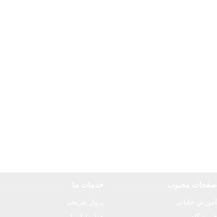
صفحات محبوب
خدمات ما
آموزش خلبانی
پرواز تفریحی
فروشگاه
هواپیما کنترلی