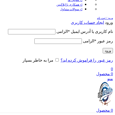
◁ همکاری با ایلاکپتن
◁ سوالات متداول
ورود / ثبت نام
ورود
ایجاد حساب کاربری
نام کاربری یا آدرس ایمیل
*
الزامی
رمز عبور
*
الزامی
ورود
رمز عبور را فراموش کرده اید؟
مرا به خاطر بسپار
0
0
محصول
منو
0
محصول