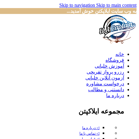
Skip to navigation
Skip to main content
به وب سایت ایلاپکتن خوش آمدید...
خانه
فروشگاه
آموزش خلبانی
رزرو پرواز تفریحی
آزمون آنلاین خلبانی
درخواست مشاوره
دانستنی و مطالب
درباره ما
مجموعه ایلاکپتن
◁ درباره ما
◁ تماس با ما
◁ قوانین ما