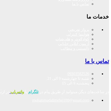
تماس با ما
خدمات ما
پرواز تفریحی
هواپیما کنترلی
کوادکوپتر و هلی‌شات
آزمون آنلاین خلبانی
دانستنی و مطالب
تماس با ما
09303582526
شنبه تا چهارشنبه 9 الی 21
پنجشنبه 9 الی 15
در ساعت‌های دیگر،میتوانید از طریق پیام در
تلگرام
یا
واتس‌اپ
در ارت
mohammadalimehri100@gmail.com