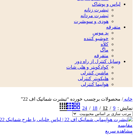
لباس و پوشاک
تیشرت زنانه
تیشرت مردانه
هودی و سویشرت
متفرقه
پد موس
خوشبو کننده
کلاه
ماگ
متفرقه
وسایل کنترل از راه دور
کوادکوپتر و هلی شات
ماشین کنترلی
هلیکوپتر کنترلی
هواپیما کنترلی
خانه
/
محصولات برچسب خورده “تیشرت شماتیک اف 22”
24
18
12
9
نمایش
مقایسه
مشاهده سریع