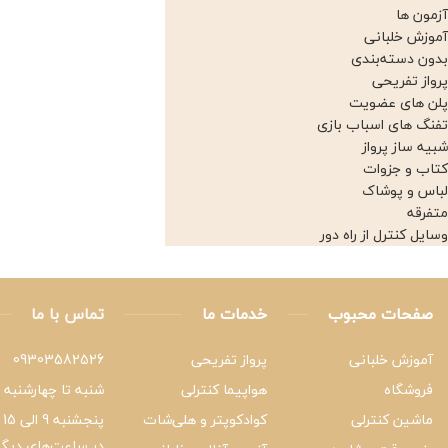
آزمون ها
آموزش خلبانی
بدون دسته‌بندی
پرواز تفریحی
پلن های عضویت
تفنگ های اسباب بازی
شبیه ساز پرواز
کتاب و جزوات
لباس و پوشاک
متفرقه
وسایل کنترل از راه دور
صفحات محبوب
خدمات ما
تماس با ما
آموزش خلبانی
پرواز تفریحی
09303582526
فروشگاه
هواپیما کنترلی
شنبه تا چهارشنبه 9 الی 21
ماشین کنترلی
کوادکوپتر و هلی‌شات
پنجشنبه 9 الی 15
در ساعت‌های دیگر،