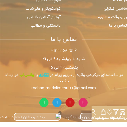
ماشین کنترلی
کوادکوپتر و هلی‌شات
رزرو وقت مشاوره
آزمون آنلاین خلبانی
تماس با ما
دانستنی و مطالب
تماس با ما
09303582526
شنبه تا چهارشنبه 9 الی 21
پنجشنبه 9 الی 15
در ساعت‌های دیگر،میتوانید از طریق پیام در
تلگرام
یا
واتس‌اپ
در ارتباط
باشید.
mohammadalimehri100@gmail.com
روشگاه
فیلترها
علاقه مندی
سبد خرید
حساب کاربری من