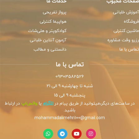
صفحات محبوب
خدمات ما
آموزش خلبانی
پرواز تفریحی
فروشگاه
هواپیما کنترلی
ماشین کنترلی
کوادکوپتر و هلی‌شات
رزرو وقت مشاوره
آزمون آنلاین خلبانی
تماس با ما
دانستنی و مطالب
تماس با ما
09303582526
شنبه تا چهارشنبه 9 الی 21
پنجشنبه 9 الی 15
در ساعت‌های دیگر،میتوانید از طریق پیام در
تلگرام
یا
واتس‌اپ
در ارتباط
باشید.
mohammadalimehri100@gmail.com