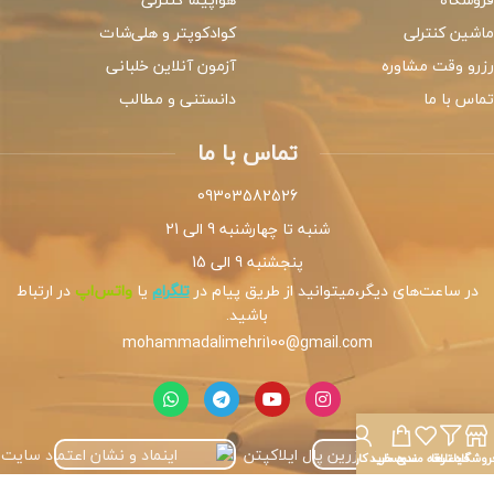
ماشین کنترلی
کوادکوپتر و هلی‌شات
رزرو وقت مشاوره
آزمون آنلاین خلبانی
تماس با ما
دانستنی و مطالب
تماس با ما
09303582526
شنبه تا چهارشنبه 9 الی 21
پنجشنبه 9 الی 15
در ساعت‌های دیگر،میتوانید از طریق پیام در
تلگرام
یا
واتس‌اپ
در ارتباط
باشید.
mohammadalimehri100@gmail.com
روشگاه
فیلترها
علاقه مندی
سبد خرید
حساب کاربری من