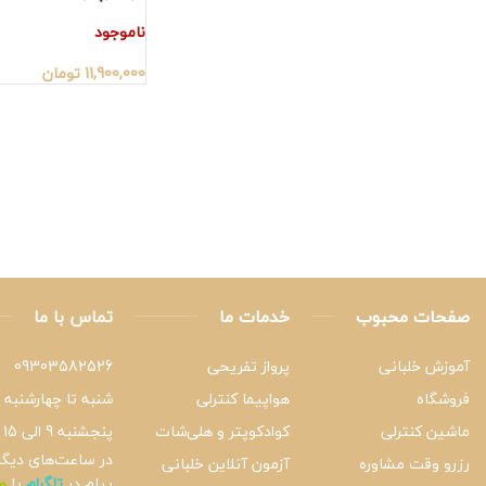
ناموجود
11,900,000
تومان
صفحات محبوب
خدمات ما
تماس با ما
آموزش خلبانی
پرواز تفریحی
09303582526
فروشگاه
هواپیما کنترلی
شنبه تا چهارشنبه 9 الی 21
ماشین کنترلی
کوادکوپتر و هلی‌شات
پنجشنبه 9 الی 15
در ساعت‌های دیگر،
رزرو وقت مشاوره
آزمون آنلاین خلبانی
پیام در
تلگرام
یا
و