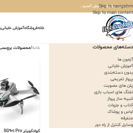
Skip to navigation
 وب سایت ایلاپکتن خوش آمدید...
Skip to main content
خانه
فروشگاه
آموزش خلبانی
ر
دسته‌های محصولات
خانه
/
محصولات برچسب خورده 
آزمون ها
آموزش خلبانی
بدون دسته‌بندی
پرواز تفریحی
پلن های عضویت
تفنگ های اسباب بازی
شبیه ساز پرواز
کتاب و جزوات
لباس و پوشاک
متفرقه
وسایل کنترل از راه دور
کوادکوپتر SG901 Pro