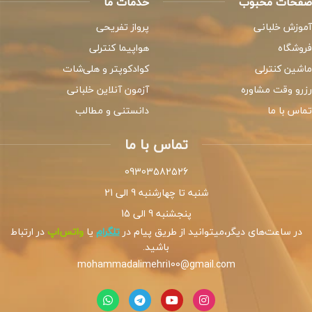
صفحات محبوب
خدمات ما
آموزش خلبانی
پرواز تفریحی
فروشگاه
هواپیما کنترلی
ماشین کنترلی
کوادکوپتر و هلی‌شات
رزرو وقت مشاوره
آزمون آنلاین خلبانی
تماس با ما
دانستنی و مطالب
تماس با ما
09303582526
شنبه تا چهارشنبه 9 الی 21
پنجشنبه 9 الی 15
در ساعت‌های دیگر،میتوانید از طریق پیام در
تلگرام
یا
واتس‌اپ
در ارتباط
باشید.
mohammadalimehri100@gmail.com