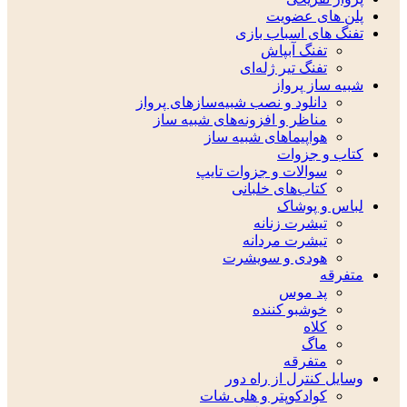
پلن های عضویت
تفنگ های اسباب بازی
تفنگ آبپاش
تفنگ تیر ژله‌ای
شبیه ساز پرواز
دانلود و نصب شبیه‌سازهای پرواز
مناظر و افزونه‌های شبیه ساز
هواپیماهای شبیه ساز
کتاب و جزوات
سوالات و جزوات تایپ
کتاب‌های خلبانی
لباس و پوشاک
تیشرت زنانه
تیشرت مردانه
هودی و سویشرت
متفرقه
پد موس
خوشبو کننده
کلاه
ماگ
متفرقه
وسایل کنترل از راه دور
کوادکوپتر و هلی شات