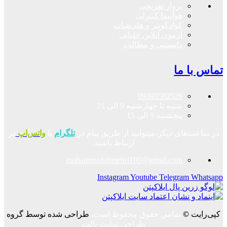
پرواز تفریحی
هواپیما کنترلی
کوادکوپتر و هلی‌شات
آزمون آنلاین خلبانی
دانستنی و مطالب
تماس با ما
09303582526
شنبه تا چهارشنبه 9 الی 21
پنجشنبه 9 الی 15
در ساعت‌های دیگر،میتوانید از طریق پیام در
تلگرام
یا
واتس‌اپ
در
ارتباط باشید.
mohammadalimehri100@gmail.com
Instagram
Youtube
Telegram
Whatsapp
کپی‌رایت
©
تمامی حقوق محفوظ است.
طراحی شده توسط گروه
طراحی سایت پالت