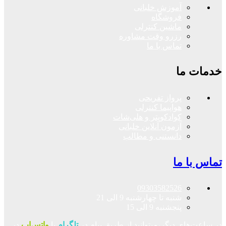
آموزش خلبانی
فروشگاه
ماشین کنترلی
رزرو وقت مشاوره
تماس با ما
خدمات ما
پرواز تفریحی
هواپیما کنترلی
کوادکوپتر و هلی‌شات
آزمون آنلاین خلبانی
دانستنی و مطالب
تماس با ما
09303582526
شنبه تا چهارشنبه 9 الی 21
پنجشنبه 9 الی 15
در ساعت‌های دیگر،میتوانید از طریق پیام در
تلگرام
یا
واتس‌اپ
در