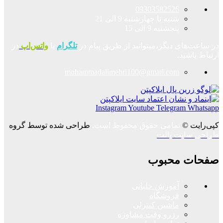
09303582526
شنبه تا چهارشنبه 9 الی 21
پنجشنبه 9 الی 15
در ساعت‌های دیگر،میتوانید از طریق پیام در
تلگرام
یا
واتس‌اپ
در
ارتباط باشید.
mohammadalimehri100@gmail.com
Instagram
Youtube
Telegram
Whatsapp
کپی‌رایت ©
تمامی حقوق محفوظ است.
طراحی شده توسط گروه
طراحی سایت پالت
صفحات محبوب
آموزش خلبانی
فروشگاه
ماشین کنترلی
رزرو وقت مشاوره