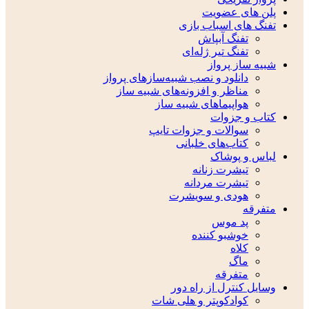
پلن های عضویت
تفنگ های اسباب بازی
تفنگ آبپاش
تفنگ تیر ژله‌ای
شبیه ساز پرواز
دانلود و نصب شبیه‌سازهای پرواز
مناظر و افزونه‌های شبیه ساز
هواپیماهای شبیه ساز
کتاب و جزوات
سوالات و جزوات تایپ
کتاب‌های خلبانی
لباس و پوشاک
تیشرت زنانه
تیشرت مردانه
هودی و سویشرت
متفرقه
پد موس
خوشبو کننده
کلاه
ماگ
متفرقه
وسایل کنترل از راه دور
کوادکوپتر و هلی شات