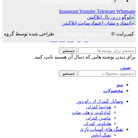
mohammadalimehri100@gmail.com
Instagram
Youtube
Telegram
Whatsapp
کپی‌رایت
©
تمامی حقوق محفوظ است.
طراحی شده توسط گروه
طراحی سایت پالت
جستجو
برای دیدن نوشته هایی که دنبال آن هستید تایپ کنید.
بستن
جستجو
منو
محصولات
وسایل کنترل از راه دور
هواپیما کنترلی
کوادکوپتر و هلی شات
ماشین کنترلی
هلیکوپتر کنترلی
تفنگ های اسباب بازی
تفنگ آبپاش