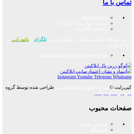
تماس با ما
09303582526
شنبه تا چهارشنبه 9 الی 21
پنجشنبه 9 الی 15
در ساعت‌های دیگر،میتوانید از طریق پیام در
تلگرام
یا
واتس‌اپ
در
ارتباط باشید.
mohammadalimehri100@gmail.com
Instagram
Youtube
Telegram
Whatsapp
کپی‌رایت ©
تمامی حقوق محفوظ است.
طراحی شده توسط گروه
طراحی سایت پالت
صفحات محبوب
آموزش خلبانی
فروشگاه