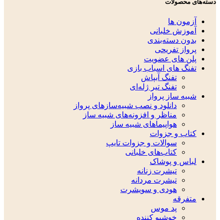
دسته‌های محصولات
آزمون ها
آموزش خلبانی
بدون دسته‌بندی
پرواز تفریحی
پلن های عضویت
تفنگ های اسباب بازی
تفنگ آبپاش
تفنگ تیر ژله‌ای
شبیه ساز پرواز
دانلود و نصب شبیه‌سازهای پرواز
مناظر و افزونه‌های شبیه ساز
هواپیماهای شبیه ساز
کتاب و جزوات
سوالات و جزوات تایپ
کتاب‌های خلبانی
لباس و پوشاک
تیشرت زنانه
تیشرت مردانه
هودی و سویشرت
متفرقه
پد موس
خوشبو کننده