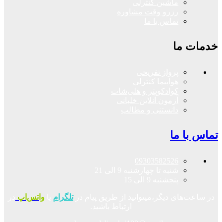
ماشین کنترلی
رزرو وقت مشاوره
تماس با ما
خدمات ما
پرواز تفریحی
هواپیما کنترلی
کوادکوپتر و هلی‌شات
آزمون آنلاین خلبانی
دانستنی و مطالب
تماس با ما
09303582526
شنبه تا چهارشنبه 9 الی 21
پنجشنبه 9 الی 15
در ساعت‌های دیگر،میتوانید از طریق پیام در
تلگرام
یا
واتس‌اپ
در
ارتباط باشید.