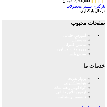
35,500,000
تومان
بارگیری بیشتر محصولات
درحال بارگذاری...
صفحات محبوب
آموزش خلبانی
فروشگاه
ماشین کنترلی
رزرو وقت مشاوره
تماس با ما
خدمات ما
پرواز تفریحی
هواپیما کنترلی
کوادکوپتر و هلی‌شات
آزمون آنلاین خلبانی
دانستنی و مطالب