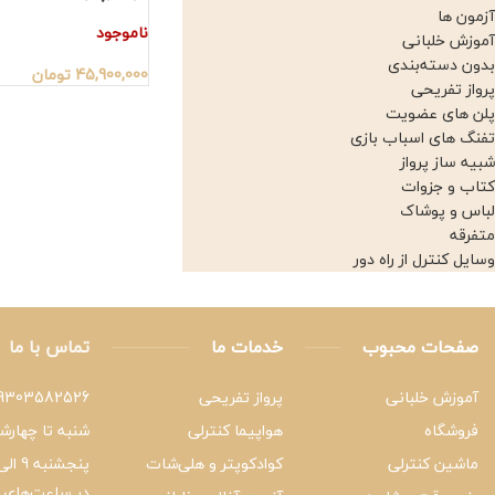
آزمون ها
ناموجود
آموزش خلبانی
بدون دسته‌بندی
45,900,000
تومان
پرواز تفریحی
پلن های عضویت
تفنگ های اسباب بازی
شبیه ساز پرواز
کتاب و جزوات
لباس و پوشاک
متفرقه
وسایل کنترل از راه دور
صفحات محبوب
خدمات ما
تماس با ما
آموزش خلبانی
پرواز تفریحی
9303582526
فروشگاه
هواپیما کنترلی
شنبه تا چهارشنبه 9 ا
ماشین کنترلی
کوادکوپتر و هلی‌شات
پنجشنبه 9 الی 15
در ساعت‌های د