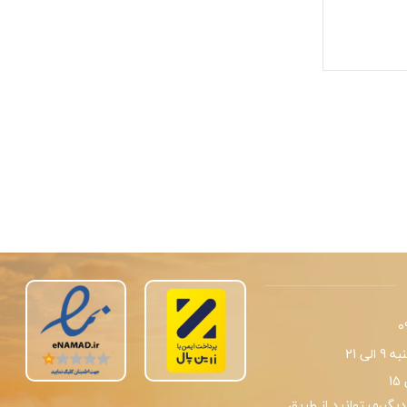
0
لی 21
یگر،میتوانید از طریق