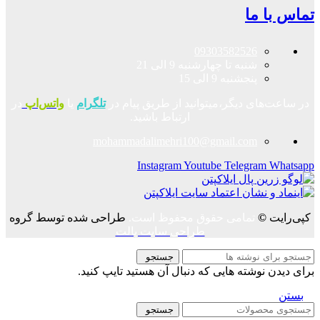
تماس با ما
09303582526
شنبه تا چهارشنبه 9 الی 21
پنجشنبه 9 الی 15
در ساعت‌های دیگر،میتوانید از طریق پیام در
تلگرام
یا
واتس‌اپ
در
ارتباط باشید.
mohammadalimehri100@gmail.com
Instagram
Youtube
Telegram
Whatsapp
کپی‌رایت
©
تمامی حقوق محفوظ است.
طراحی شده توسط گروه
طراحی سایت پالت
جستجو
برای دیدن نوشته هایی که دنبال آن هستید تایپ کنید.
بستن
جستجو