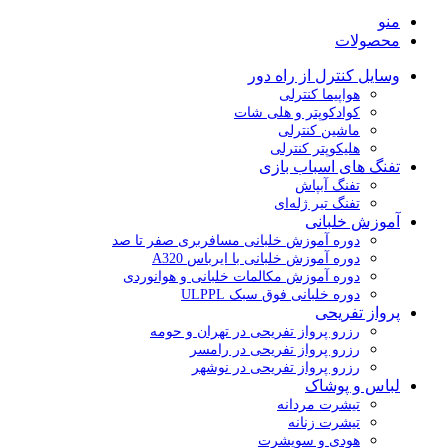
منو
محصولات
وسایل کنترل از راه دور
هواپیما کنترلی
کوادکوپتر و هلی شات
ماشین کنترلی
هلیکوپتر کنترلی
تفنگ های اسباب بازی
تفنگ آبپاش
تفنگ تیر ژله‌ای
آموزش خلبانی
دوره آموزش خلبانی مسافربری صفر تا صد
دوره آموزش خلبانی با ایرباس A320
دوره آموزش مکالمات خلبانی و هوانوردی
دوره خلبانی فوق سبک ULPPL
پرواز تفریحی
رزرو پرواز تفریحی در تهران و حومه
رزرو پرواز تفریحی در رامسر
رزرو پرواز تفریحی در نوشهر
لباس و پوشاک
تیشرت مردانه
تیشرت زنانه
هودی و سویشرت