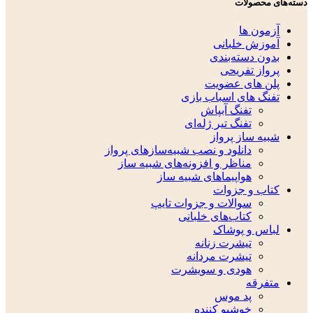
دسته‌های محصولات
آزمون ها
آموزش خلبانی
بدون دسته‌بندی
پرواز تفریحی
پلن های عضویت
تفنگ های اسباب بازی
تفنگ آبپاش
تفنگ تیر ژله‌ای
شبیه ساز پرواز
دانلود و نصب شبیه‌سازهای پرواز
مناظر و افزونه‌های شبیه ساز
هواپیماهای شبیه ساز
کتاب و جزوات
سوالات و جزوات تایپ
کتاب‌های خلبانی
لباس و پوشاک
تیشرت زنانه
تیشرت مردانه
هودی و سویشرت
متفرقه
پد موس
خوشبو کننده