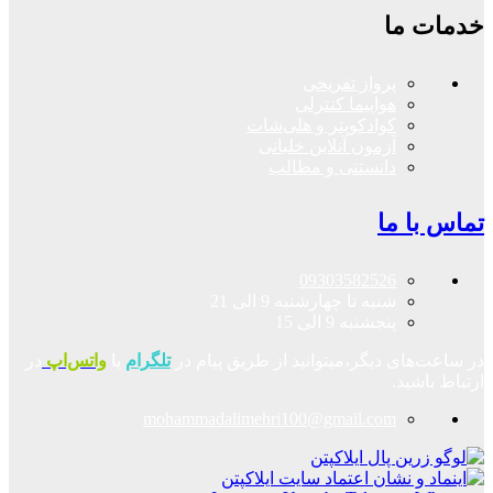
خدمات ما
پرواز تفریحی
هواپیما کنترلی
کوادکوپتر و هلی‌شات
آزمون آنلاین خلبانی
دانستنی و مطالب
تماس با ما
09303582526
شنبه تا چهارشنبه 9 الی 21
پنجشنبه 9 الی 15
در ساعت‌های دیگر،میتوانید از طریق پیام در
تلگرام
یا
واتس‌اپ
در
ارتباط باشید.
mohammadalimehri100@gmail.com