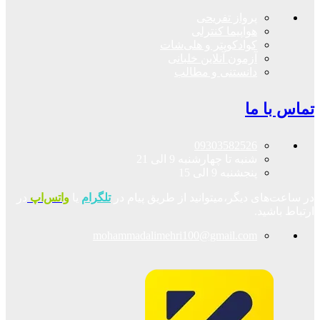
پرواز تفریحی
هواپیما کنترلی
کوادکوپتر و هلی‌شات
آزمون آنلاین خلبانی
دانستنی و مطالب
تماس با ما
09303582526
شنبه تا چهارشنبه 9 الی 21
پنجشنبه 9 الی 15
در ساعت‌های دیگر،میتوانید از طریق پیام در
تلگرام
یا
واتس‌اپ
در
ارتباط باشید.
mohammadalimehri100@gmail.com