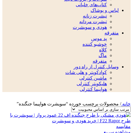
کتاب‌های خلبانی
لباس و پوشاک
تیشرت زنانه
تیشرت مردانه
هودی و سویشرت
متفرقه
پد موس
خوشبو کننده
کلاه
ماگ
متفرقه
وسایل کنترل از راه دور
کوادکوپتر و هلی شات
ماشین کنترلی
هلیکوپتر کنترلی
هواپیما کنترلی
خانه
/
محصولات برچسب خورده “سویشرت هواپیما جنگنده”
مقایسه
مشاهده سریع