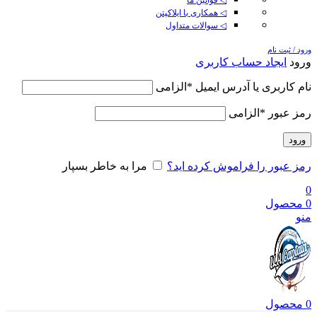
◁ همکاری با ایلاکپتن
◁ سوالات متداول
ورود / ثبت نام
ورود
ایجاد حساب کاربری
نام کاربری یا آدرس ایمیل
*
الزامی
رمز عبور
*
الزامی
ورود
رمز عبور را فراموش کرده اید؟
مرا به خاطر بسپار
0
0
محصول
منو
0
محصول