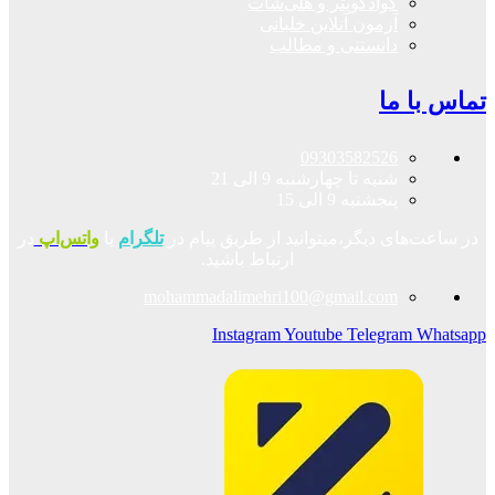
کوادکوپتر و هلی‌شات
آزمون آنلاین خلبانی
دانستنی و مطالب
تماس با ما
09303582526
شنبه تا چهارشنبه 9 الی 21
پنجشنبه 9 الی 15
در ساعت‌های دیگر،میتوانید از طریق پیام در
تلگرام
یا
واتس‌اپ
در
ارتباط باشید.
mohammadalimehri100@gmail.com
Instagram
Youtube
Telegram
Whatsapp