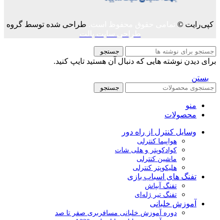
کپی‌رایت
©
تمامی حقوق محفوظ است.
طراحی شده توسط گروه
طراحی سایت پالت
جستجو
برای دیدن نوشته هایی که دنبال آن هستید تایپ کنید.
بستن
جستجو
منو
محصولات
وسایل کنترل از راه دور
هواپیما کنترلی
کوادکوپتر و هلی شات
ماشین کنترلی
هلیکوپتر کنترلی
تفنگ های اسباب بازی
تفنگ آبپاش
تفنگ تیر ژله‌ای
آموزش خلبانی
دوره آموزش خلبانی مسافربری صفر تا صد