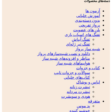
دسته‌های محصولات
آزمون ها
آموزش خلبانی
بدون دسته‌بندی
پرواز تفریحی
پلن های عضویت
تفنگ های اسباب بازی
تفنگ آبپاش
تفنگ تیر ژله‌ای
شبیه ساز پرواز
دانلود و نصب شبیه‌سازهای پرواز
مناظر و افزونه‌های شبیه ساز
هواپیماهای شبیه ساز
کتاب و جزوات
سوالات و جزوات تایپ
کتاب‌های خلبانی
لباس و پوشاک
تیشرت زنانه
تیشرت مردانه
هودی و سویشرت
متفرقه
پد موس
خوشبو کننده