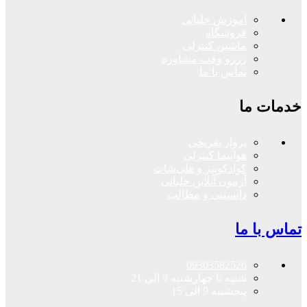
آموزش خلبانی
فروشگاه
ماشین کنترلی
رزرو وقت مشاوره
تماس با ما
خدمات ما
پرواز تفریحی
هواپیما کنترلی
کوادکوپتر و هلی‌شات
آزمون آنلاین خلبانی
دانستنی و مطالب
تماس با ما
09303582526
شنبه تا چهارشنبه 9 الی 21
پنجشنبه 9 الی 15