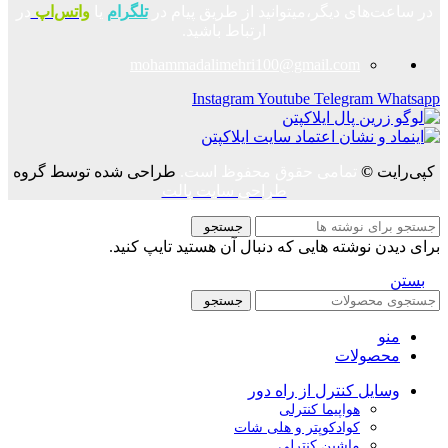
در ساعت‌های دیگر،میتوانید از طریق پیام در
تلگرام
یا
واتس‌اپ
در
ارتباط باشید.
mohammadalimehri100@gmail.com
Instagram
Youtube
Telegram
Whatsapp
کپی‌رایت
©
تمامی حقوق محفوظ است.
طراحی شده توسط گروه
طراحی سایت پالت
جستجو
برای دیدن نوشته هایی که دنبال آن هستید تایپ کنید.
بستن
جستجو
منو
محصولات
وسایل کنترل از راه دور
هواپیما کنترلی
کوادکوپتر و هلی شات
ماشین کنترلی