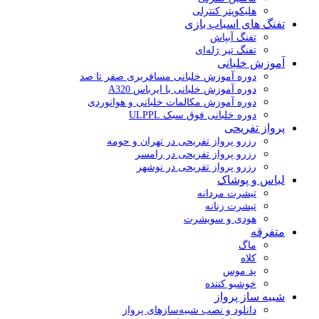
هلیکوپتر کنترلی
تفنگ های اسباب بازی
تفنگ آبپاش
تفنگ تیر ژله‌ای
آموزش خلبانی
دوره آموزش خلبانی مسافربری صفر تا صد
دوره آموزش خلبانی با ایرباس A320
دوره آموزش مکالمات خلبانی و هوانوردی
دوره خلبانی فوق سبک ULPPL
پرواز تفریحی
رزرو پرواز تفریحی در تهران و حومه
رزرو پرواز تفریحی در رامسر
رزرو پرواز تفریحی در نوشهر
لباس و پوشاک
تیشرت مردانه
تیشرت زنانه
هودی و سویشرت
متفرقه
ماگ
کلاه
پد موس
خوشبو کننده
شبیه ساز پرواز
دانلود و نصب شبیه‌سازهای پرواز