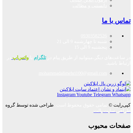
دانستنی و مطالب
تماس با ما
09303582526
شنبه تا چهارشنبه 9 الی 21
پنجشنبه 9 الی 15
در ساعت‌های دیگر،میتوانید از طریق پیام در
تلگرام
یا
واتس‌اپ
در
ارتباط باشید.
mohammadalimehri100@gmail.com
Instagram
Youtube
Telegram
Whatsapp
کپی‌رایت ©
تمامی حقوق محفوظ است.
طراحی شده توسط گروه
طراحی سایت پالت
صفحات محبوب