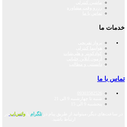
ماشین کنترلی
رزرو وقت مشاوره
تماس با ما
خدمات ما
پرواز تفریحی
هواپیما کنترلی
کوادکوپتر و هلی‌شات
آزمون آنلاین خلبانی
دانستنی و مطالب
تماس با ما
09303582526
شنبه تا چهارشنبه 9 الی 21
پنجشنبه 9 الی 15
در ساعت‌های دیگر،میتوانید از طریق پیام در
تلگرام
یا
واتس‌اپ
در
ارتباط باشید.