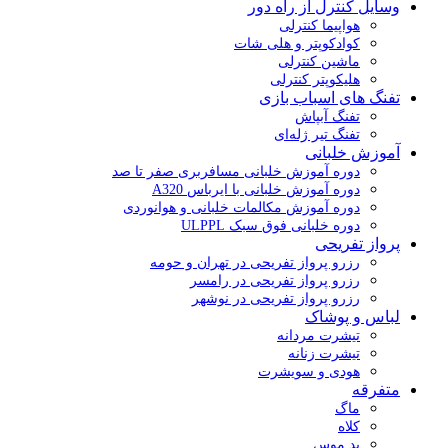
وسایل کنترل از راه دور
هواپیما کنترلی
کوادکوپتر و هلی شات
ماشین کنترلی
هلیکوپتر کنترلی
تفنگ های اسباب بازی
تفنگ آبپاش
تفنگ تیر ژله‌ای
آموزش خلبانی
دوره آموزش خلبانی مسافربری صفر تا صد
دوره آموزش خلبانی با ایرباس A320
دوره آموزش مکالمات خلبانی و هوانوردی
دوره خلبانی فوق سبک ULPPL
پرواز تفریحی
رزرو پرواز تفریحی در تهران و حومه
رزرو پرواز تفریحی در رامسر
رزرو پرواز تفریحی در نوشهر
لباس و پوشاک
تیشرت مردانه
تیشرت زنانه
هودی و سویشرت
متفرقه
ماگ
کلاه
پد موس