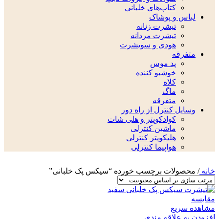
کتاب‌های خلبانی
لباس و پوشاک
تیشرت زنانه
تیشرت مردانه
هودی و سویشرت
متفرقه
پد موس
خوشبو کننده
کلاه
ماگ
متفرقه
وسایل کنترل از راه دور
کوادکوپتر و هلی شات
ماشین کنترلی
هلیکوپتر کنترلی
هواپیما کنترلی
خانه
/
محصولات برچسب خورده “سیکس پک خلبانی”
مقایسه
مشاهده سریع
افزودن به علاقه مندی