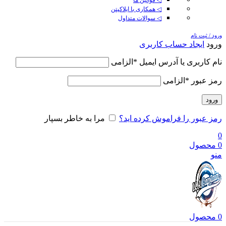
◁ همکاری با ایلاکپتن
◁ سوالات متداول
ورود / ثبت نام
ورود
ایجاد حساب کاربری
نام کاربری یا آدرس ایمیل
*
الزامی
رمز عبور
*
الزامی
ورود
رمز عبور را فراموش کرده اید؟
مرا به خاطر بسپار
0
0
محصول
منو
0
محصول