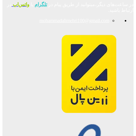
در ساعت‌های دیگر،میتوانید از طریق پیام در
تلگرام
یا
واتس‌اپ
در
ارتباط باشید.
mohammadalimehri100@gmail.com