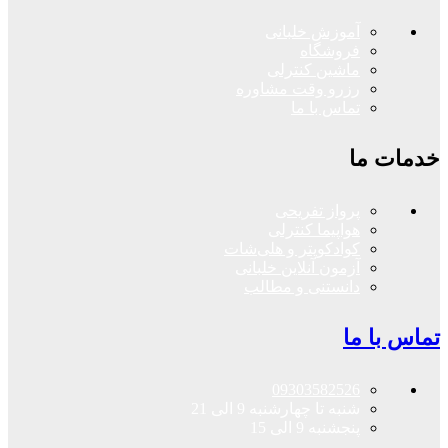
آموزش خلبانی
فروشگاه
ماشین کنترلی
رزرو وقت مشاوره
تماس با ما
خدمات ما
پرواز تفریحی
هواپیما کنترلی
کوادکوپتر و هلی‌شات
آزمون آنلاین خلبانی
دانستنی و مطالب
تماس با ما
09303582526
شنبه تا چهارشنبه 9 الی 21
پنجشنبه 9 الی 15