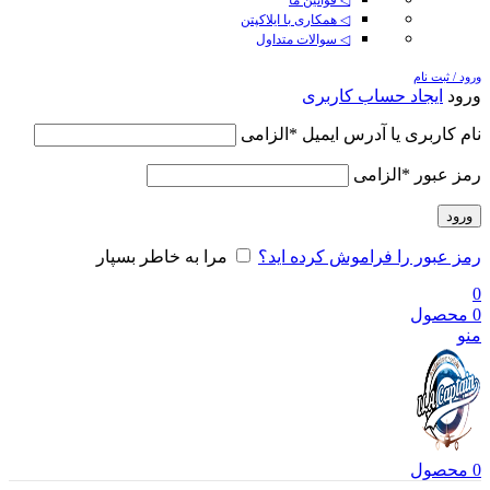
◁ همکاری با ایلاکپتن
◁ سوالات متداول
ورود / ثبت نام
ورود
ایجاد حساب کاربری
نام کاربری یا آدرس ایمیل
*
الزامی
رمز عبور
*
الزامی
ورود
رمز عبور را فراموش کرده اید؟
مرا به خاطر بسپار
0
0
محصول
منو
0
محصول