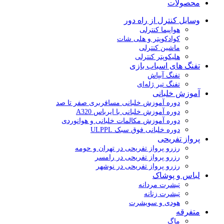
محصولات
وسایل کنترل از راه دور
هواپیما کنترلی
کوادکوپتر و هلی شات
ماشین کنترلی
هلیکوپتر کنترلی
تفنگ های اسباب بازی
تفنگ آبپاش
تفنگ تیر ژله‌ای
آموزش خلبانی
دوره آموزش خلبانی مسافربری صفر تا صد
دوره آموزش خلبانی با ایرباس A320
دوره آموزش مکالمات خلبانی و هوانوردی
دوره خلبانی فوق سبک ULPPL
پرواز تفریحی
رزرو پرواز تفریحی در تهران و حومه
رزرو پرواز تفریحی در رامسر
رزرو پرواز تفریحی در نوشهر
لباس و پوشاک
تیشرت مردانه
تیشرت زنانه
هودی و سویشرت
متفرقه
ماگ