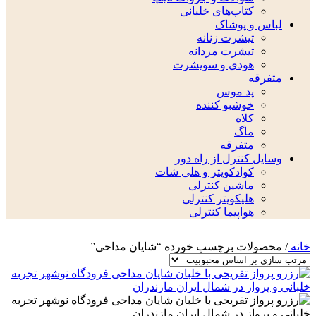
کتاب‌های خلبانی
لباس و پوشاک
تیشرت زنانه
تیشرت مردانه
هودی و سویشرت
متفرقه
پد موس
خوشبو کننده
کلاه
ماگ
متفرقه
وسایل کنترل از راه دور
کوادکوپتر و هلی شات
ماشین کنترلی
هلیکوپتر کنترلی
هواپیما کنترلی
خانه
/
محصولات برچسب خورده “شایان مداحی”