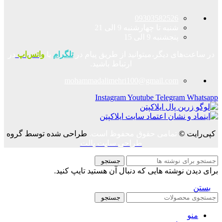
09303582526
شنبه تا چهارشنبه 9 الی 21
پنجشنبه 9 الی 15
در ساعت‌های دیگر،میتوانید از طریق پیام در
تلگرام
یا
واتس‌اپ
در
ارتباط باشید.
mohammadalimehri100@gmail.com
Instagram
Youtube
Telegram
Whatsapp
کپی‌رایت
©
تمامی حقوق محفوظ است.
طراحی شده توسط گروه
طراحی سایت پالت
جستجو
برای دیدن نوشته هایی که دنبال آن هستید تایپ کنید.
بستن
جستجو
منو