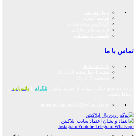
پرواز تفریحی
هواپیما کنترلی
کوادکوپتر و هلی‌شات
آزمون آنلاین خلبانی
دانستنی و مطالب
تماس با ما
09303582526
شنبه تا چهارشنبه 9 الی 21
پنجشنبه 9 الی 15
در ساعت‌های دیگر،میتوانید از طریق پیام در
تلگرام
یا
واتس‌اپ
در
ارتباط باشید.
mohammadalimehri100@gmail.com
Instagram
Youtube
Telegram
Whatsapp