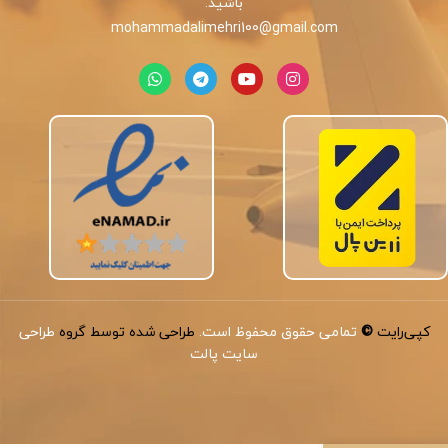
باشید.
mohammadalimehri100@gmail.com
کپی‌رایت
©
تمامی حقوق محفوظ است.
طراحی شده توسط گروه
طراحی
سایت پالت