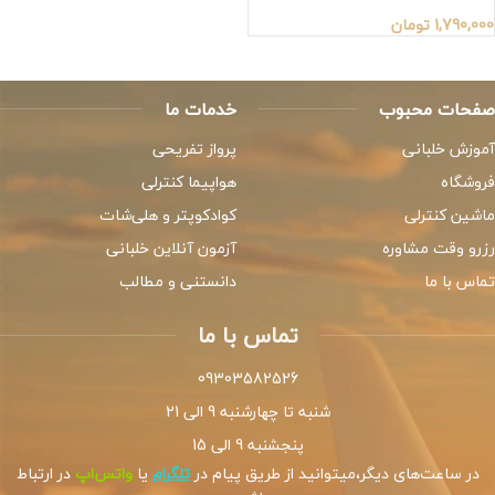
1,790,000
تومان
صفحات محبوب
خدمات ما
آموزش خلبانی
پرواز تفریحی
فروشگاه
هواپیما کنترلی
ماشین کنترلی
کوادکوپتر و هلی‌شات
رزرو وقت مشاوره
آزمون آنلاین خلبانی
تماس با ما
دانستنی و مطالب
تماس با ما
09303582526
شنبه تا چهارشنبه 9 الی 21
پنجشنبه 9 الی 15
در ساعت‌های دیگر،میتوانید از طریق پیام در
تلگرام
یا
واتس‌اپ
در ارتباط