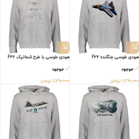
هودی طوسی جنگنده F22
هودی طوسی با طرح شماتیک F22
موجود
موجود
1,790,000
تومان
1,790,000
تومان