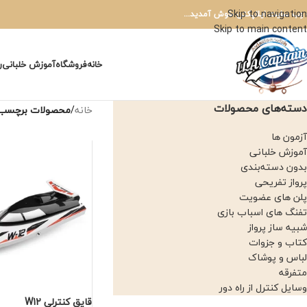
Skip to navigation
 وب سایت ایلاپکتن خوش آمدید...
Skip to main content
خانه
فروشگاه
آموزش خلبانی
ر
دسته‌های محصولات
خانه
/
محصولات برچسب خورده 
آزمون ها
آموزش خلبانی
بدون دسته‌بندی
پرواز تفریحی
پلن های عضویت
تفنگ های اسباب بازی
شبیه ساز پرواز
کتاب و جزوات
لباس و پوشاک
متفرقه
وسایل کنترل از راه دور
قایق کنترلی W12