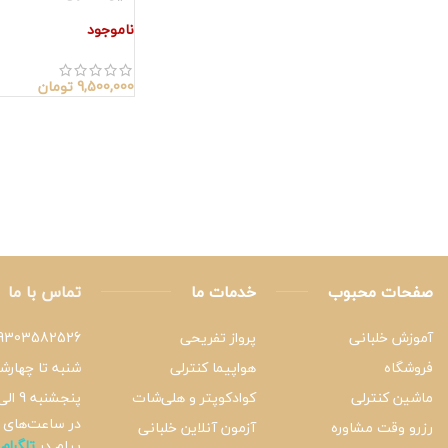
ناموجود
9,500,000
تومان
صفحات محبوب
خدمات ما
تماس با ما
آموزش خلبانی
پرواز تفریحی
9303582526
فروشگاه
هواپیما کنترلی
شنبه تا چهارشنبه 9 ا
ماشین کنترلی
کوادکوپتر و هلی‌شات
پنجشنبه 9 الی 15
در ساعت‌های د
رزرو وقت مشاوره
آزمون آنلاین خلبانی
پیام در
تلگرام