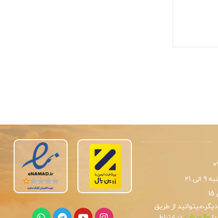
0
لی 21
یگر،میتوانید از طریق
یا
واتس‌اپ
در ارتباط