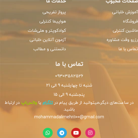
صفحات محبوب
خدمات ما
آموزش خلبانی
پرواز تفریحی
فروشگاه
هواپیما کنترلی
ماشین کنترلی
کوادکوپتر و هلی‌شات
رزرو وقت مشاوره
آزمون آنلاین خلبانی
تماس با ما
دانستنی و مطالب
تماس با ما
09303582526
شنبه تا چهارشنبه 9 الی 21
پنجشنبه 9 الی 15
در ساعت‌های دیگر،میتوانید از طریق پیام در
تلگرام
یا
واتس‌اپ
در ارتباط
باشید.
mohammadalimehri100@gmail.com