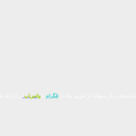
عت‌های دیگر،میتوانید از طریق پیام در
تلگرام
یا
واتس‌اپ
در ارتباط با