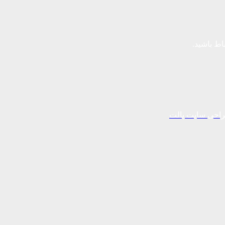
باط باشید.
احی سایت پالت