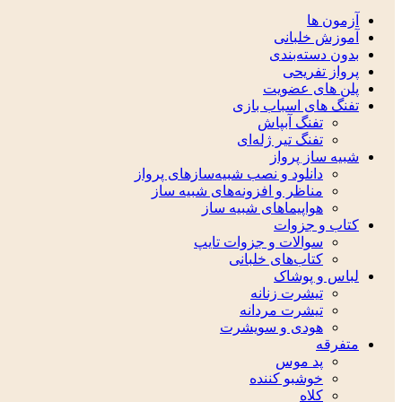
آزمون ها
آموزش خلبانی
بدون دسته‌بندی
پرواز تفریحی
پلن های عضویت
تفنگ های اسباب بازی
تفنگ آبپاش
تفنگ تیر ژله‌ای
شبیه ساز پرواز
دانلود و نصب شبیه‌سازهای پرواز
مناظر و افزونه‌های شبیه ساز
هواپیماهای شبیه ساز
کتاب و جزوات
سوالات و جزوات تایپ
کتاب‌های خلبانی
لباس و پوشاک
تیشرت زنانه
تیشرت مردانه
هودی و سویشرت
متفرقه
پد موس
خوشبو کننده
کلاه