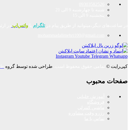
09303582526
شنبه تا چهارشنبه 9 الی 21
پنجشنبه 9 الی 15
در ساعت‌های دیگر،میتوانید از طریق پیام در
تلگرام
یا
واتس‌اپ
در ارت
mohammadalimehri100@gmail.com
Instagram
Youtube
Telegram
Whatsapp
کپی‌رایت ©
تمامی حقوق محفوظ است.
طراحی شده توسط گروه
طر
صفحات محبوب
آموزش خلبانی
فروشگاه
ماشین کنترلی
رزرو وقت مشاوره
تماس با ما