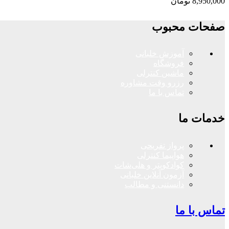
8,950,000
تومان
صفحات محبوب
آموزش خلبانی
فروشگاه
ماشین کنترلی
رزرو وقت مشاوره
تماس با ما
خدمات ما
پرواز تفریحی
هواپیما کنترلی
کوادکوپتر و هلی‌شات
آزمون آنلاین خلبانی
دانستنی و مطالب
تماس با ما