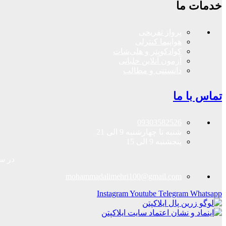
خدمات ما
پرواز تفریحی
هواپیما کنترلی
کوادکوپتر و هلی‌شات
آزمون آنلاین خلبانی
دانستنی و مطالب
تماس با ما
09303582526
شنبه تا چهارشنبه 9 الی 21
پنجشنبه 9 الی 15
در سا
mohammadalimehri100@gmail.com
Instagram
Youtube
Telegram
Whatsapp