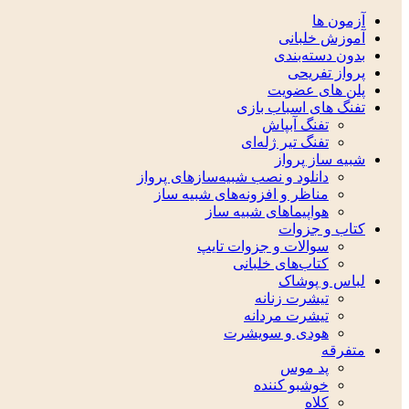
آزمون ها
آموزش خلبانی
بدون دسته‌بندی
پرواز تفریحی
پلن های عضویت
تفنگ های اسباب بازی
تفنگ آبپاش
تفنگ تیر ژله‌ای
شبیه ساز پرواز
دانلود و نصب شبیه‌سازهای پرواز
مناظر و افزونه‌های شبیه ساز
هواپیماهای شبیه ساز
کتاب و جزوات
سوالات و جزوات تایپ
کتاب‌های خلبانی
لباس و پوشاک
تیشرت زنانه
تیشرت مردانه
هودی و سویشرت
متفرقه
پد موس
خوشبو کننده
کلاه