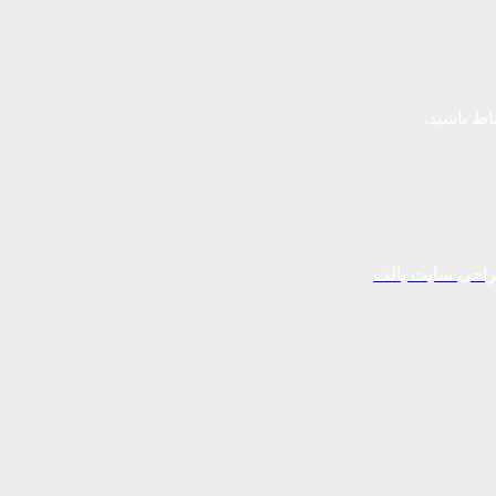
باط باشید.
احی سایت پالت