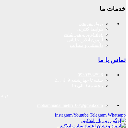
خدمات ما
پرواز تفریحی
هواپیما کنترلی
کوادکوپتر و هلی‌شات
آزمون آنلاین خلبانی
دانستنی و مطالب
تماس با ما
09303582526
شنبه تا چهارشنبه 9 الی 21
پنجشنبه 9 الی 15
در سا
mohammadalimehri100@gmail.com
Instagram
Youtube
Telegram
Whatsapp