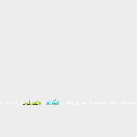
عت‌های دیگر،میتوانید از طریق پیام در
تلگرام
یا
واتس‌اپ
در ارتباط با