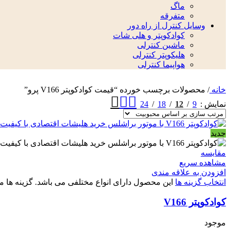
ماگ
متفرقه
وسایل کنترل از راه دور
کوادکوپتر و هلی شات
ماشین کنترلی
هلیکوپتر کنترلی
هواپیما کنترلی
خانه
/
محصولات برچسب خورده “قیمت کوادکوپتر V166 پرو”
24
18
12
9
نمایش
جدید
مقایسه
مشاهده سریع
افزودن به علاقه مندی
انتخاب گزینه ها
این محصول دارای انواع مختلفی می باشد. گزینه ه
کوادکوپتر V166
موجود