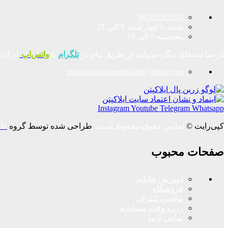
09303582526
شنبه تا چهارشنبه 9 الی 21
پنجشنبه 9 الی 15
در ساعت‌های دیگر،میتوانید از طریق پیام در
تلگرام
یا
واتس‌اپ
در ارت
mohammadalimehri100@gmail.com
Instagram
Youtube
Telegram
Whatsapp
کپی‌رایت ©
تمامی حقوق محفوظ است.
طراحی شده توسط گروه
طر
صفحات محبوب
آموزش خلبانی
فروشگاه
ماشین کنترلی
رزرو وقت مشاوره
تماس با ما