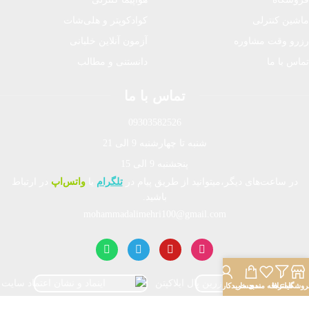
ماشین کنترلی
کوادکوپتر و هلی‌شات
رزرو وقت مشاوره
آزمون آنلاین خلبانی
تماس با ما
دانستنی و مطالب
تماس با ما
09303582526
شنبه تا چهارشنبه 9 الی 21
پنجشنبه 9 الی 15
در ساعت‌های دیگر،میتوانید از طریق پیام در
تلگرام
یا
واتس‌اپ
در ارتباط
باشید.
mohammadalimehri100@gmail.com
روشگاه
فیلترها
علاقه مندی
سبد خرید
حساب کاربری من