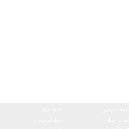
صفحات محبوب
خدمات ما
آموزش خلبانی
پرواز تفریحی
فروشگاه
هواپیما کنترلی