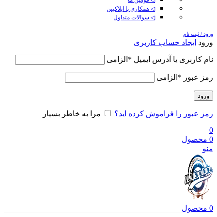
◁ همکاری با ایلاکپتن
◁ سوالات متداول
ورود / ثبت نام
ورود
ایجاد حساب کاربری
نام کاربری یا آدرس ایمیل
*
الزامی
رمز عبور
*
الزامی
ورود
رمز عبور را فراموش کرده اید؟
مرا به خاطر بسپار
0
0
محصول
منو
0
محصول