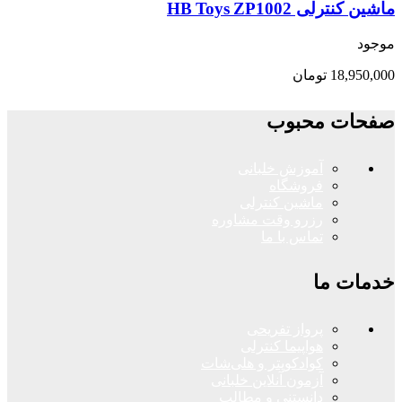
ماشین کنترلی HB Toys ZP1002
موجود
18,950,000
تومان
صفحات محبوب
آموزش خلبانی
فروشگاه
ماشین کنترلی
رزرو وقت مشاوره
تماس با ما
خدمات ما
پرواز تفریحی
هواپیما کنترلی
کوادکوپتر و هلی‌شات
آزمون آنلاین خلبانی
دانستنی و مطالب