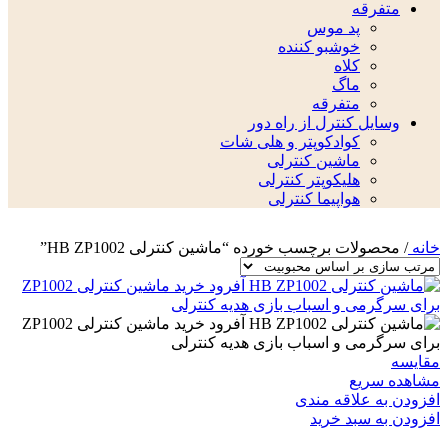
متفرقه
پد موس
خوشبو کننده
کلاه
ماگ
متفرقه
وسایل کنترل از راه دور
کوادکوپتر و هلی شات
ماشین کنترلی
هلیکوپتر کنترلی
هواپیما کنترلی
خانه
/
محصولات برچسب خورده “ماشین کنترلی HB ZP1002”
مقایسه
مشاهده سریع
افزودن به علاقه مندی
افزودن به سبد خرید