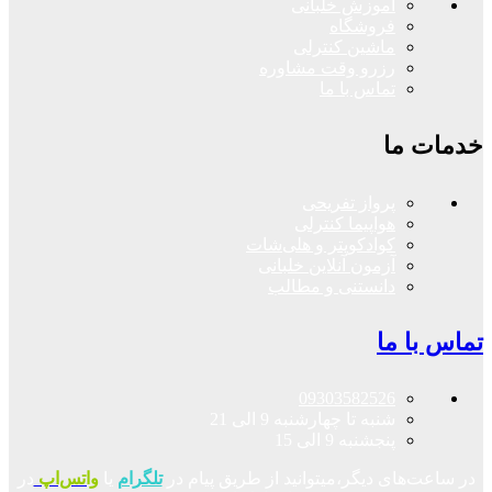
آموزش خلبانی
فروشگاه
ماشین کنترلی
رزرو وقت مشاوره
تماس با ما
خدمات ما
پرواز تفریحی
هواپیما کنترلی
کوادکوپتر و هلی‌شات
آزمون آنلاین خلبانی
دانستنی و مطالب
تماس با ما
09303582526
شنبه تا چهارشنبه 9 الی 21
پنجشنبه 9 الی 15
در ساعت‌های دیگر،میتوانید از طریق پیام در
تلگرام
یا
واتس‌اپ
در