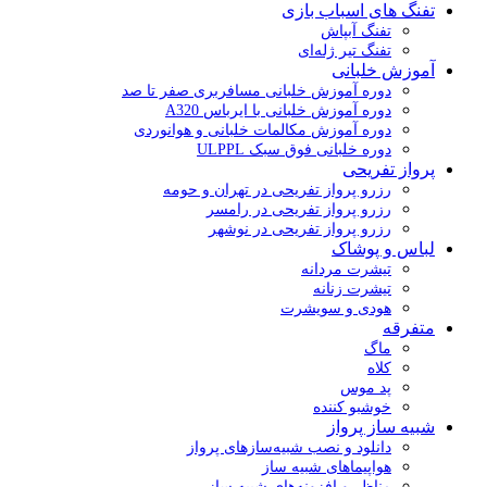
تفنگ های اسباب بازی
تفنگ آبپاش
تفنگ تیر ژله‌ای
آموزش خلبانی
دوره آموزش خلبانی مسافربری صفر تا صد
دوره آموزش خلبانی با ایرباس A320
دوره آموزش مکالمات خلبانی و هوانوردی
دوره خلبانی فوق سبک ULPPL
پرواز تفریحی
رزرو پرواز تفریحی در تهران و حومه
رزرو پرواز تفریحی در رامسر
رزرو پرواز تفریحی در نوشهر
لباس و پوشاک
تیشرت مردانه
تیشرت زنانه
هودی و سویشرت
متفرقه
ماگ
کلاه
پد موس
خوشبو کننده
شبیه ساز پرواز
دانلود و نصب شبیه‌سازهای پرواز
هواپیماهای شبیه ساز
مناظر و افزونه‌های شبیه ساز