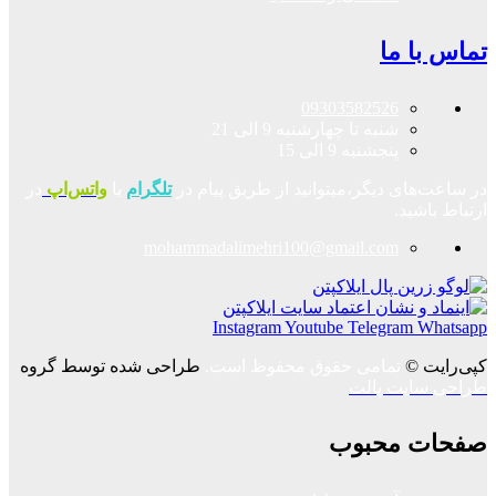
تماس با ما
09303582526
شنبه تا چهارشنبه 9 الی 21
پنجشنبه 9 الی 15
در ساعت‌های دیگر،میتوانید از طریق پیام در
تلگرام
یا
واتس‌اپ
در
ارتباط باشید.
mohammadalimehri100@gmail.com
Instagram
Youtube
Telegram
Whatsapp
کپی‌رایت ©
تمامی حقوق محفوظ است.
طراحی شده توسط گروه
طراحی سایت پالت
صفحات محبوب