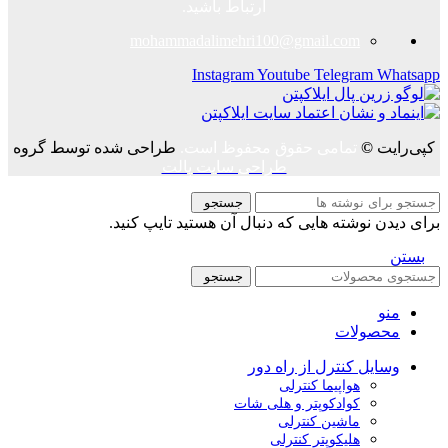
ارتباط باشید.
mohammadalimehri100@gmail.com
Instagram
Youtube
Telegram
Whatsapp
کپی‌رایت
©
تمامی حقوق محفوظ است.
طراحی شده توسط گروه
طراحی سایت پالت
جستجو
برای دیدن نوشته هایی که دنبال آن هستید تایپ کنید.
بستن
جستجو
منو
محصولات
وسایل کنترل از راه دور
هواپیما کنترلی
کوادکوپتر و هلی شات
ماشین کنترلی
هلیکوپتر کنترلی