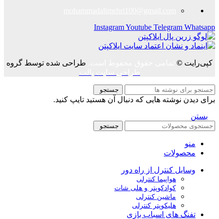
mohammadalimehri100@gmail.com
Instagram
Youtube
Telegram
Whatsapp
کپی‌رایت
©
تمامی حقوق محفوظ است.
طراحی شده توسط گروه
طراحی سایت پالت
جستجو
برای دیدن نوشته هایی که دنبال آن هستید تایپ کنید.
بستن
جستجو
منو
محصولات
وسایل کنترل از راه دور
هواپیما کنترلی
کوادکوپتر و هلی شات
ماشین کنترلی
هلیکوپتر کنترلی
تفنگ های اسباب بازی