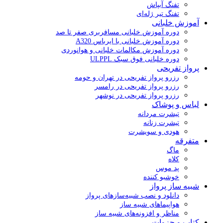
تفنگ آبپاش
تفنگ تیر ژله‌ای
آموزش خلبانی
دوره آموزش خلبانی مسافربری صفر تا صد
دوره آموزش خلبانی با ایرباس A320
دوره آموزش مکالمات خلبانی و هوانوردی
دوره خلبانی فوق سبک ULPPL
پرواز تفریحی
رزرو پرواز تفریحی در تهران و حومه
رزرو پرواز تفریحی در رامسر
رزرو پرواز تفریحی در نوشهر
لباس و پوشاک
تیشرت مردانه
تیشرت زنانه
هودی و سویشرت
متفرقه
ماگ
کلاه
پد موس
خوشبو کننده
شبیه ساز پرواز
دانلود و نصب شبیه‌سازهای پرواز
هواپیماهای شبیه ساز
مناظر و افزونه‌های شبیه ساز
کتاب و جزوات