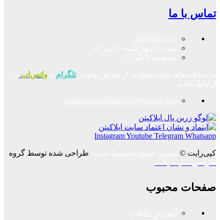
تماس با ما
09303582526
شنبه تا چهارشنبه 9 الی 21
پنجشنبه 9 الی 15
در ساعت‌های دیگر،میتوانید از طریق پیام در
تلگرام
یا
واتس‌اپ
در
ارتباط باشید.
mohammadalimehri100@gmail.com
Instagram
Youtube
Telegram
Whatsapp
کپی‌رایت ©
تمامی حقوق محفوظ است.
طراحی شده توسط گروه
طراحی سایت پالت
صفحات محبوب
آموزش خلبانی