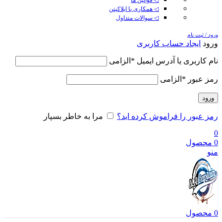
◁ همکاری با ایلاکپتن
◁ سوالات متداول
ورود / ثبت نام
ورود
ایجاد حساب کاربری
نام کاربری یا آدرس ایمیل
*
الزامی
رمز عبور
*
الزامی
ورود
رمز عبور را فراموش کرده اید؟
مرا به خاطر بسپار
0
0
محصول
منو
0
محصول