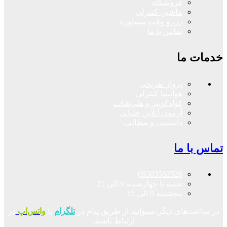
فروشگاه
ماشین کنترلی
رزرو وقت مشاوره
تماس با ما
خدمات ما
پرواز تفریحی
هواپیما کنترلی
کوادکوپتر و هلی‌شات
آزمون آنلاین خلبانی
دانستنی و مطالب
تماس با ما
09303582526
شنبه تا چهارشنبه 9 الی 21
پنجشنبه 9 الی 15
در ساعت‌های دیگر،میتوانید از طریق پیام در
تلگرام
یا
واتس‌اپ
در
ارتباط باشید.