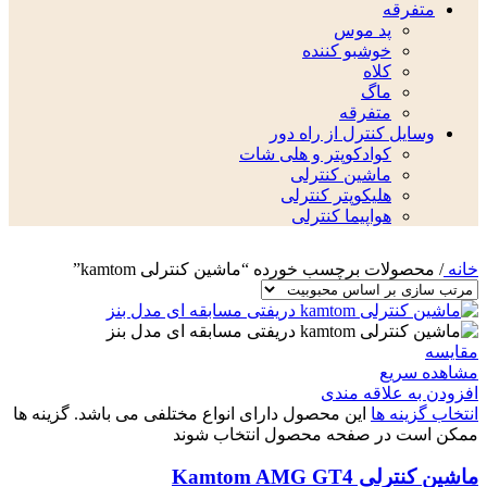
متفرقه
پد موس
خوشبو کننده
کلاه
ماگ
متفرقه
وسایل کنترل از راه دور
کوادکوپتر و هلی شات
ماشین کنترلی
هلیکوپتر کنترلی
هواپیما کنترلی
خانه
/
محصولات برچسب خورده “ماشین کنترلی kamtom”
مقایسه
مشاهده سریع
افزودن به علاقه مندی
انتخاب گزینه ها
این محصول دارای انواع مختلفی می باشد. گزینه ها
ممکن است در صفحه محصول انتخاب شوند
ماشین کنترلی Kamtom AMG GT4