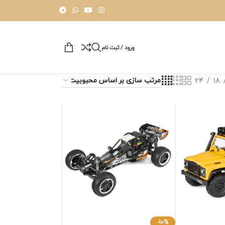
ورود / ثبت نام
24
18
-10%