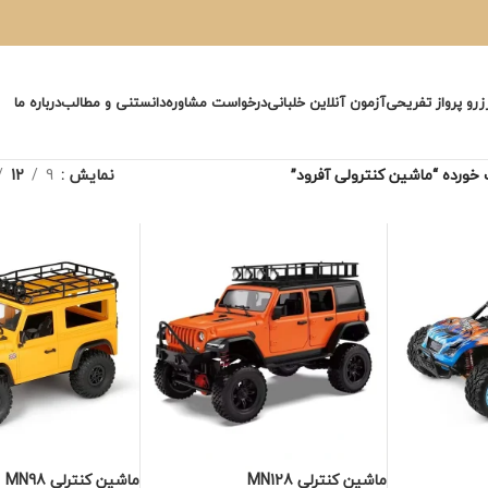
زرو پرواز تفریحی
آزمون آنلاین خلبانی
درخواست مشاوره
دانستنی و مطالب
درباره ما
ورده “ماشین کنترولی آفرود”
نمایش
9
12
ماشین کنترلی MN128
ماشین کنترلی MN98