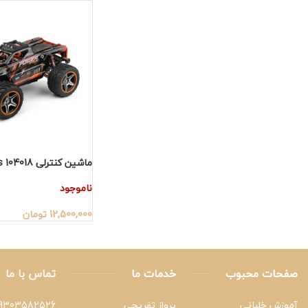
ماشین کنترلی WLtoys 104018
ناموجود
12,500,000
تومان
صفحات محبوب
خدمات ما
تماس با ما
آموزش خلبانی
پرواز تفریحی
9303582526