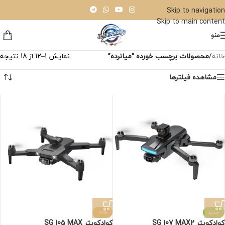
Skip to navigation
Skip to main content
منو
خانه
/
محصولات برچسب خورده “میانرده”
نمایش 1–12 از 18 نتیجه
مشاهده فیلترها
جدید
-10%
کوادکوپتر SG 107 MAX2
کوادکوپتر SG 105 MAX