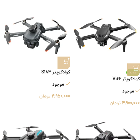
کوادکوپتر S183
جدید
کوادکوپتر V166
موجود
موجود
4,950,000
تومان
4,900,000
تومان