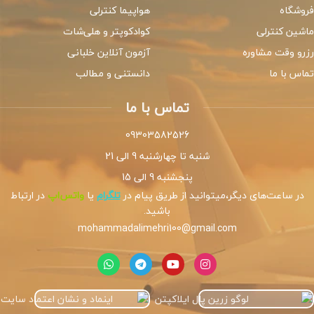
فروشگاه
هواپیما کنترلی
ماشین کنترلی
کوادکوپتر و هلی‌شات
رزرو وقت مشاوره
آزمون آنلاین خلبانی
تماس با ما
دانستنی و مطالب
تماس با ما
09303582526
شنبه تا چهارشنبه 9 الی 21
پنجشنبه 9 الی 15
در ساعت‌های دیگر،میتوانید از طریق پیام در
تلگرام
یا
واتس‌اپ
در ارتباط
باشید.
mohammadalimehri100@gmail.com