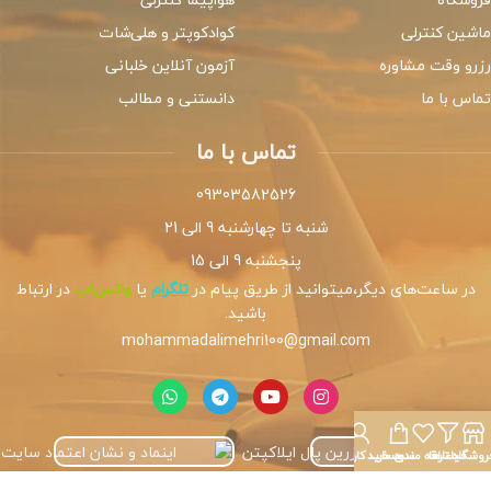
ماشین کنترلی
کوادکوپتر و هلی‌شات
رزرو وقت مشاوره
آزمون آنلاین خلبانی
تماس با ما
دانستنی و مطالب
تماس با ما
09303582526
شنبه تا چهارشنبه 9 الی 21
پنجشنبه 9 الی 15
در ساعت‌های دیگر،میتوانید از طریق پیام در
تلگرام
یا
واتس‌اپ
در ارتباط
باشید.
mohammadalimehri100@gmail.com
روشگاه
فیلترها
علاقه مندی
سبد خرید
حساب کاربری من