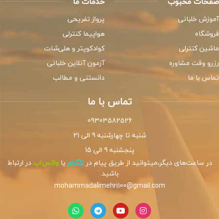
صفحات محبوب
خدمات ما
آموزش خلبانی
پرواز تفریحی
فروشگاه
هواپیما کنترلی
ماشین کنترلی
کوادکوپتر و هلی‌شات
رزرو وقت مشاوره
آزمون آنلاین خلبانی
تماس با ما
دانستنی و مطالب
تماس با ما
09303582526
شنبه تا چهارشنبه 9 الی 21
پنجشنبه 9 الی 15
در ساعت‌های دیگر،میتوانید از طریق پیام در
تلگرام
یا
واتس‌اپ
در ارتباط
باشید.
mohammadalimehri100@gmail.com