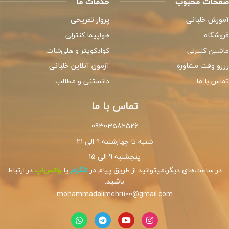
صفحات محبوب
خدمات ما
آموزش خلبانی
پرواز تفریحی
فروشگاه
هواپیما کنترلی
ماشین کنترلی
کوادکوپتر و هلی‌شات
رزرو وقت مشاوره
آزمون آنلاین خلبانی
تماس با ما
دانستنی و مطالب
تماس با ما
09303582526
شنبه تا چهارشنبه 9 الی 21
پنجشنبه 9 الی 15
در ساعت‌های دیگر،میتوانید از طریق پیام در
تلگرام
یا
واتس‌اپ
در ارتباط
باشید.
mohammadalimehri100@gmail.com