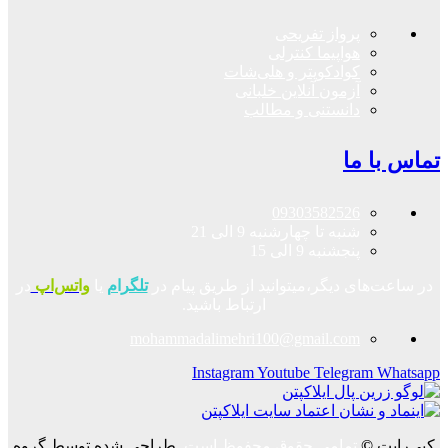
پرواز تفریحی
هواپیما کنترلی
کوادکوپتر و هلی‌شات
آزمون آنلاین خلبانی
دانستنی و مطالب
تماس با ما
09303582526
شنبه تا چهارشنبه 9 الی 21
پنجشنبه 9 الی 15
در ساعت‌های دیگر،میتوانید از طریق پیام در
تلگرام
یا
واتس‌اپ
در
ارتباط باشید.
mohammadalimehri100@gmail.com
Instagram
Youtube
Telegram
Whatsapp
کپی‌رایت
©
تمامی حقوق محفوظ است.
طراحی شده توسط گروه