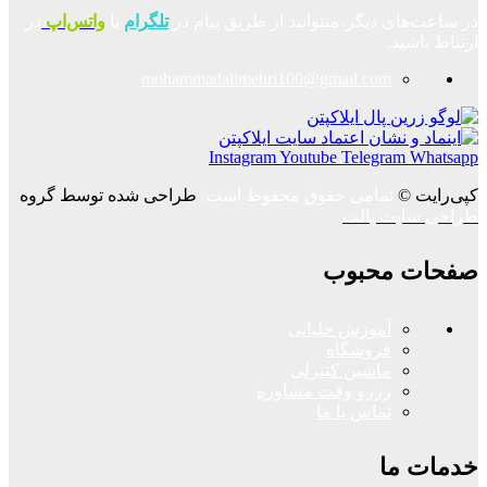
در ساعت‌های دیگر،میتوانید از طریق پیام در
تلگرام
یا
واتس‌اپ
در
ارتباط باشید.
mohammadalimehri100@gmail.com
Instagram
Youtube
Telegram
Whatsapp
کپی‌رایت ©
تمامی حقوق محفوظ است.
طراحی شده توسط گروه
طراحی سایت پالت
صفحات محبوب
آموزش خلبانی
فروشگاه
ماشین کنترلی
رزرو وقت مشاوره
تماس با ما
خدمات ما