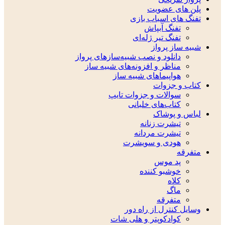
پلن های عضویت
تفنگ های اسباب بازی
تفنگ آبپاش
تفنگ تیر ژله‌ای
شبیه ساز پرواز
دانلود و نصب شبیه‌سازهای پرواز
مناظر و افزونه‌های شبیه ساز
هواپیماهای شبیه ساز
کتاب و جزوات
سوالات و جزوات تایپ
کتاب‌های خلبانی
لباس و پوشاک
تیشرت زنانه
تیشرت مردانه
هودی و سویشرت
متفرقه
پد موس
خوشبو کننده
کلاه
ماگ
متفرقه
وسایل کنترل از راه دور
کوادکوپتر و هلی شات