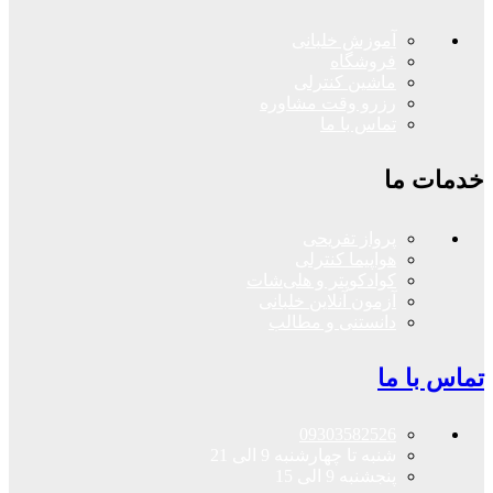
آموزش خلبانی
فروشگاه
ماشین کنترلی
رزرو وقت مشاوره
تماس با ما
خدمات ما
پرواز تفریحی
هواپیما کنترلی
کوادکوپتر و هلی‌شات
آزمون آنلاین خلبانی
دانستنی و مطالب
تماس با ما
09303582526
شنبه تا چهارشنبه 9 الی 21
پنجشنبه 9 الی 15